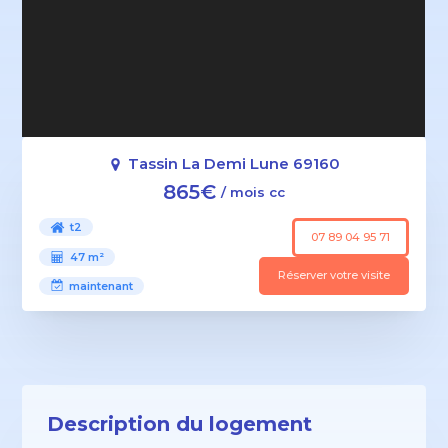
Tassin La Demi Lune 69160
865€
/ mois cc
t2
07 89 04 95 71
47 m²
Réserver votre visite
maintenant
Description du logement