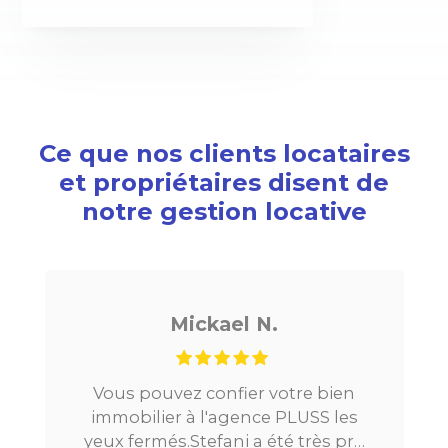
Ce que nos clients locataires
et propriétaires disent de
notre gestion locative
Mickael N.
us pouvez confier votre bien
Je chercha
mobilier à l'agence PLUSS les
Paris, tout 
x fermés.Stefani a été très pro
la mise e