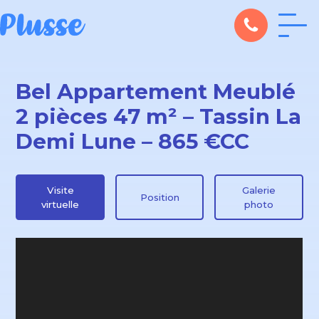
Bel Appartement Meublé
2 pièces 47 m² – Tassin La
Demi Lune – 865 €CC
Visite
Galerie
Position
virtuelle
photo