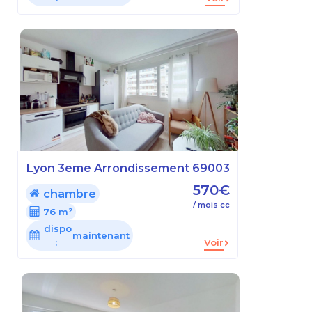
Lyon 3eme Arrondissement 69003
570€
chambre
/ mois cc
76 m²
dispo
maintenant
:
Voir