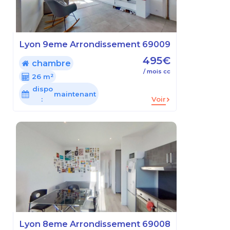
Lyon 9eme Arrondissement 69009
495€
chambre
/ mois cc
26 m²
dispo
maintenant
:
Voir
Lyon 8eme Arrondissement 69008