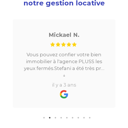
notre gestion locative
Mickael N.
Vous pouvez confier votre bien
immobilier à l'agence PLUSS les
yeux fermés.Stefani a été très pro
tout au long du processus.Très
↓
réactive, elle a su répondre à
il y a 3 ans
toutes mes questions en moins de
24h par email ou par
téléphone.Pour finir, leur formule
"all inclusive" sans honoraire
supplémentaire est très bien
pensée et surtout la seule sur le