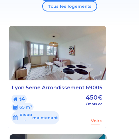
Tous les logements
Lyon 5eme Arrondissement 69005
450€
t4
/ mois cc
65 m²
dispo
maintenant
:
Voir