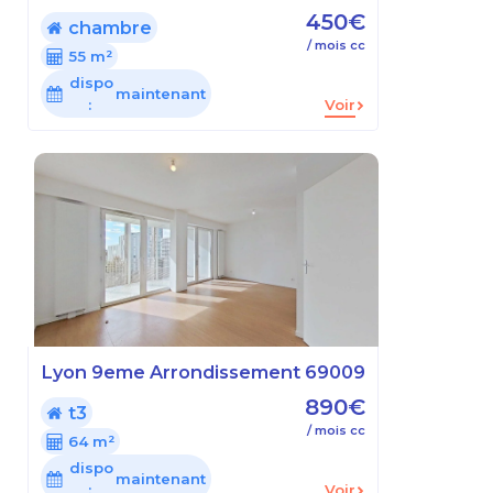
450€
chambre
/ mois cc
55 m²
dispo
maintenant
:
Voir
Lyon 9eme Arrondissement 69009
890€
t3
/ mois cc
64 m²
dispo
maintenant
:
Voir