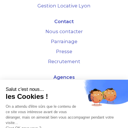
Gestion Locative Lyon
Contact
Nous contacter
Parrainage
Presse
Recrutement
Agences
4 Rue de la Bourse - 69001 Lyon
Salut c'est nous...
les Cookies !
10 rue d'Austerlitz - 75012 Paris
On a attendu d'être sûrs que le contenu de
ce site vous intéresse avant de vous
* Etude Xerfi 2022 : LES NOUVEAUX DÉFIS DES ADMINISTRATEURS DE BIENS
déranger, mais on aimerait bien vous accompagner pendant votre
À L'HORIZON 2025
visite...