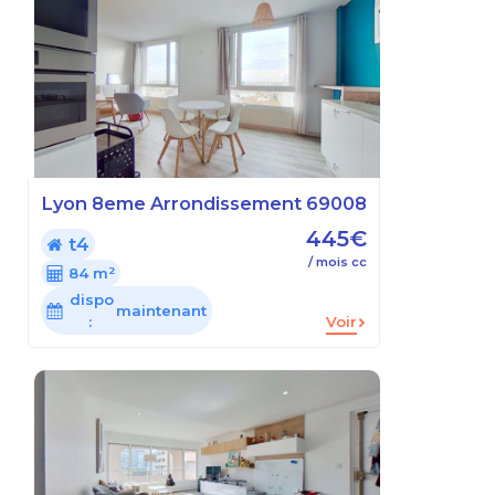
Lyon 8eme Arrondissement 69008
445€
t4
/ mois cc
84 m²
dispo
maintenant
:
Voir