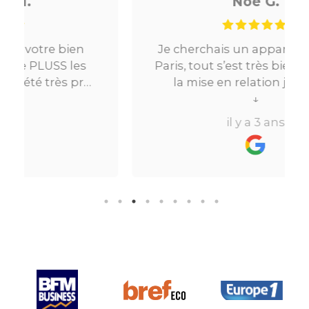
Noé G.
Je cherchais un appartement sur
Paris, tout s’est très bien passé. De
la mise en relation jusqu’à la
location. Le digital qui fait gagner
↓
beaucoup de temps ne fait pas
il y a 3 ans
perdre l’aspect humain ce qui est
vraiment bien ! Je recommande
fortement.