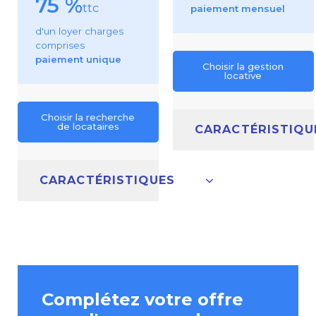
75 %
ttc
paiement mensuel
d'un loyer charges
comprises
paiement unique
Choisir la gestion
locative
Choisir la recherche
de locataires
CARACTÉRISTIQU
CARACTÉRISTIQUES
Complétez votre offre