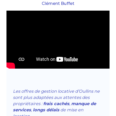
Clément Buffet
Les offres de gestion locative d’Oullins ne
sont plus adaptées aux attentes des
propriétaires :
frais cachés
,
manque de
services
,
longs délais
de mise en