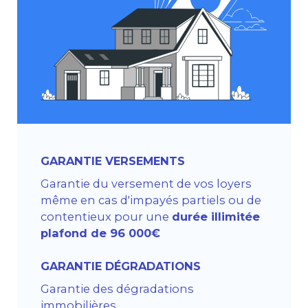
GARANTIE VERSEMENTS
Garantie du versement de vos loyers
même en cas d'impayés partiels ou de
contentieux pour une
durée illimitée
plafond de 96 000€
GARANTIE DÉGRADATIONS
Garantie des dégradations
immobilières