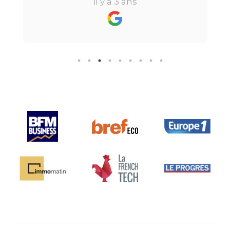
il y a 3 ans
perdre l’aspect humain ce qui est
vraiment bien ! Je recommande
fortement.