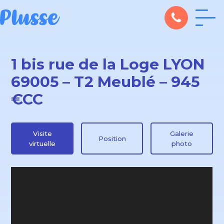
1 bis rue de la Loge LYON
69005 – T2 Meublé – 945
€CC
Visite
Galerie
Position
virtuelle
photo