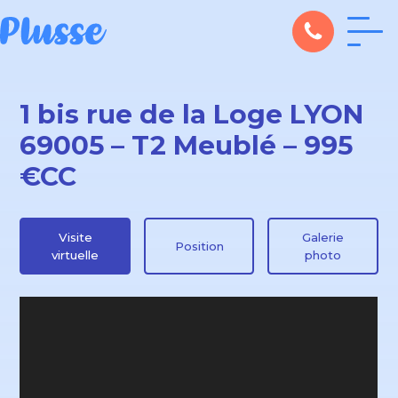
1 bis rue de la Loge LYON
69005 – T2 Meublé – 995
€CC
Visite
Galerie
Position
virtuelle
photo