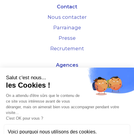
Contact
Nous contacter
Parrainage
Presse
Recrutement
Agences
4 Rue de la Bourse - 69001 Lyon
Salut c'est nous...
les Cookies !
10 rue d'Austerlitz - 75012 Paris
On a attendu d'être sûrs que le contenu de
ce site vous intéresse avant de vous
* Etude Xerfi 2022 : LES NOUVEAUX DÉFIS DES ADMINISTRATEURS DE BIENS
déranger, mais on aimerait bien vous accompagner pendant votre
À L'HORIZON 2025
visite...
C'est OK pour vous ?
Voici pourquoi nous utilisons des cookies.