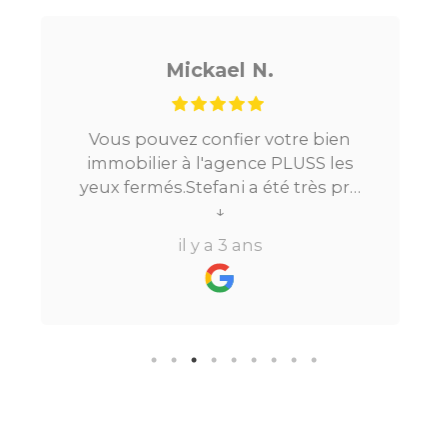
Noé G.
en
Je cherchais un appartement sur
es
Paris, tout s’est très bien passé. De
pro
la mise en relation jusqu’à la
ès
location. Le digital qui fait gagner
↓
à
beaucoup de temps ne fait pas
il y a 3 ans
s de
perdre l’aspect humain ce qui est
vraiment bien ! Je recommande
mule
fortement.
e
n
 le