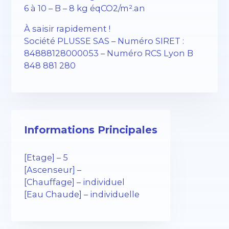
6 à 10 – B – 8 kg éqCO2/m².an
À saisir rapidement !
Société PLUSSE SAS – ​​Numéro SIRET :
84888128000053 – Numéro RCS Lyon B
848 881 280
Informations Principales
[Etage] – 5
[Ascenseur] –
[Chauffage] – individuel
[Eau Chaude] – individuelle