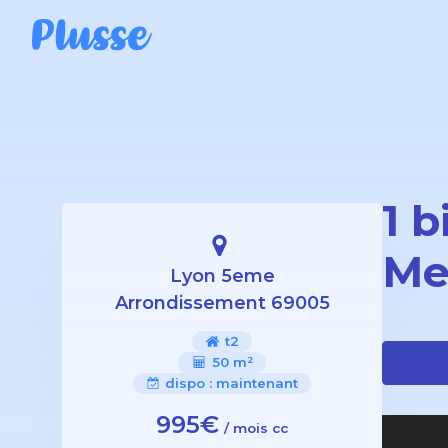
1 
Me
Lyon 5eme
Arrondissement 69005
t2
50 m²
dispo :
maintenant
995€
/ mois cc