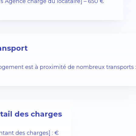
ais Agence charge du locataire] – 650 €
ansport
logement est à proximité de nombreux transports 
tail des charges
ntant des charges] : €