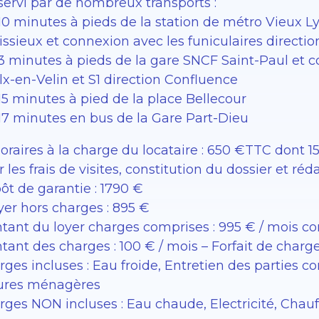
servi par de nombreux transports :
 10 minutes à pieds de la station de métro Vieux L
ssieux et connexion avec les funiculaires directio
 3 minutes à pieds de la gare SNCF Saint-Paul et c
lx-en-Velin et S1 direction Confluence
15 minutes à pied de la place Bellecour
 17 minutes en bus de la Gare Part-Dieu
raires à la charge du locataire : 650 €TTC dont 150
 les frais de visites, constitution du dossier et réd
ôt de garantie : 1790 €
er hors charges : 895 €
tant du loyer charges comprises : 995 € / mois c
tant des charges : 100 € / mois – Forfait de charg
rges incluses : Eau froide, Entretien des partie
ures ménagères
rges NON incluses : Eau chaude, Electricité, Chauf