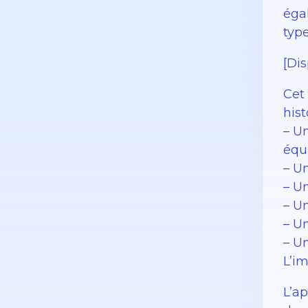
éga
typ
[Dis
Cet
hist
– U
équ
– U
– U
– U
– U
– U
L’i
L’a