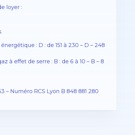
 loyer :
s
ergétique : D : de 151 à 230 – D – 248
 effet de serre : B : de 6 à 10 – B – 8
53 – Numéro RCS Lyon B 848 881 280