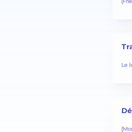
[Fr
Tr
Le 
Dé
[Mo