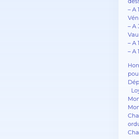
des
– A
Véni
– A
Vau
– A 
– A
Hono
pour
Dép
Loy
Mon
Mon
Cha
ord
Cha