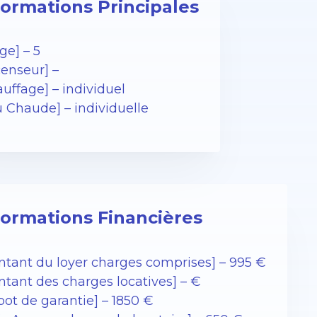
formations Principales
ge] – 5
censeur] –
uffage] – individuel
u Chaude] – individuelle
formations Financières
ntant du loyer charges comprises] – 995 €
ntant des charges locatives] – €
pot de garantie] – 1850 €