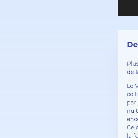
De
Plu
de 
Le V
coll
par
nui
enco
Ce q
la 