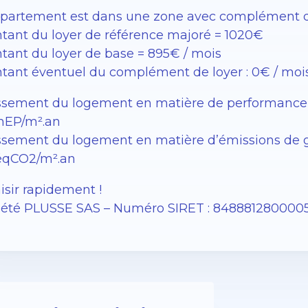
ppartement est dans une zone avec complément de
tant du loyer de référence majoré = 1020€
tant du loyer de base = 895€ / mois
tant éventuel du complément de loyer : 0€ / moi
ssement du logement en matière de performance én
EP/m².an
sement du logement en matière d’émissions de gaz à
éqCO2/m².an
isir rapidement !
iété PLUSSE SAS – ​​Numéro SIRET : 848881280000