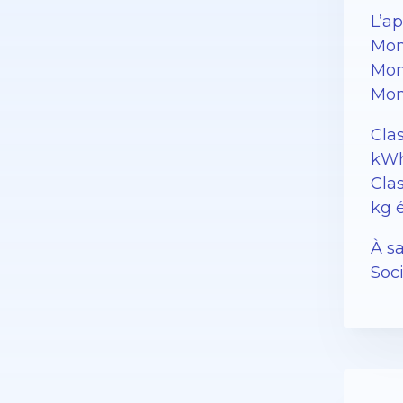
L’a
Mon
Mon
Mon
Cla
kWh
Clas
kg 
À sa
Soc