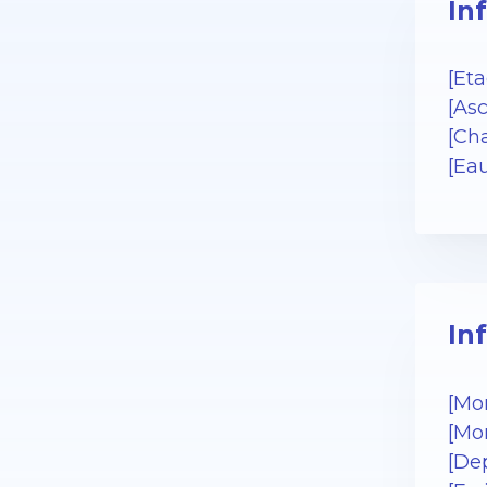
In
[Eta
[As
[Cha
[Ea
In
[Mo
[Mo
[De