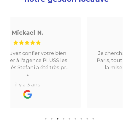
Noé G.
en
Je cherchais un appartement sur
es
Paris, tout s’est très bien passé. De
pro
la mise en relation jusqu’à la
ès
location. Le digital qui fait gagner
↓
beaucoup de temps ne fait pas
il y a 3 ans
 de
perdre l’aspect humain ce qui est
vraiment bien ! Je recommande
ule
fortement.
n
le