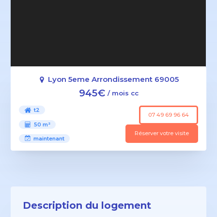
Lyon 5eme Arrondissement 69005
945€
/ mois cc
t2
07 49 69 96 64
50 m²
Réserver votre visite
maintenant
Description du logement