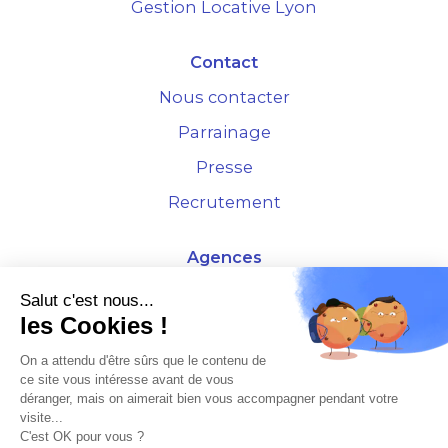
Gestion Locative Lyon
Contact
Nous contacter
Parrainage
Presse
Recrutement
Agences
4 Rue de la Bourse - 69001 Lyon
Salut c'est nous...
les Cookies !
10 rue d'Austerlitz - 75012 Paris
On a attendu d'être sûrs que le contenu de
ce site vous intéresse avant de vous
* Etude Xerfi 2022 : LES NOUVEAUX DÉFIS DES ADMINISTRATEURS DE BIENS
déranger, mais on aimerait bien vous accompagner pendant votre
À L'HORIZON 2025
visite...
C'est OK pour vous ?