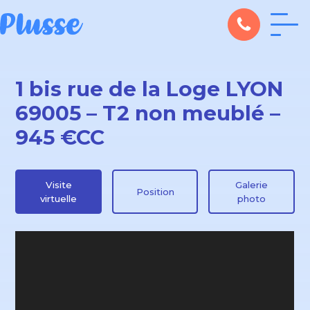
1 bis rue de la Loge LYON
69005 – T2 non meublé –
945 €CC
Visite
Galerie
Position
virtuelle
photo