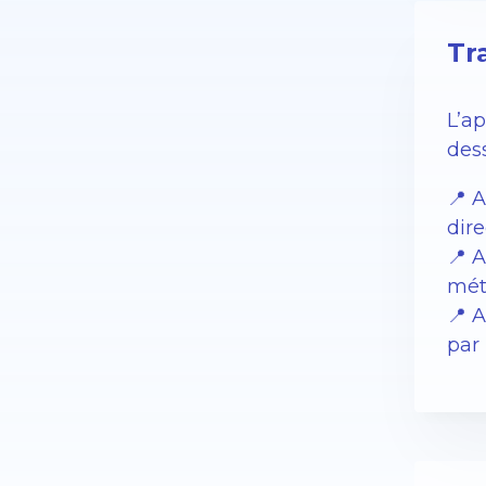
Tr
L’a
des
📍 
dire
📍 A
mét
📍 A
par 