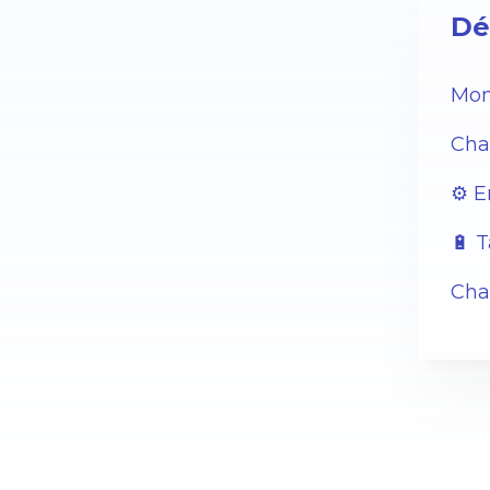
Dé
Mon
Char
⚙️ 
🔋 
Char