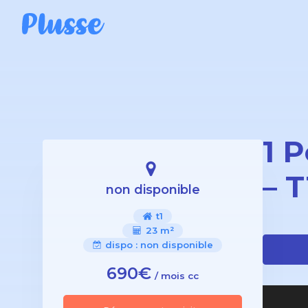
1 
– 
non disponible
t1
23 m²
dispo :
non disponible
690€
/ mois cc