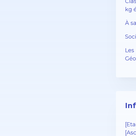
Clas
kg 
À sa
Soc
Les 
Géor
In
[Eta
[As