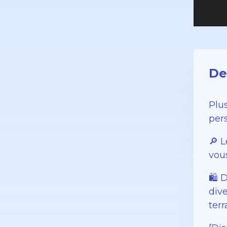
De
Plu
pers
🔎 L
vou
🛍️
dive
terr