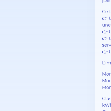
[Dis
Ce 
👉 
une
👉 
👉 
serv
👉 
L’i
Mon
Mon
Mon
Cla
kWh