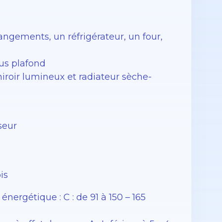
gements, un réfrigérateur, un four,
us plafond
roir lumineux et radiateur sèche-
seur
is
rgétique : C : de 91 à 150 – 165