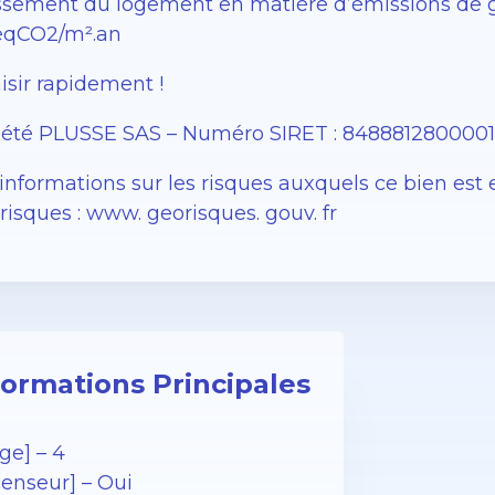
sement du logement en matière d’émissions de gaz à
éqCO2/m².an
isir rapidement !
iété PLUSSE SAS – ​​Numéro SIRET : 848881280000
informations sur les risques auxquels ce bien est 
isques : www. georisques. gouv. fr
formations Principales
ge] – 4
censeur] – Oui