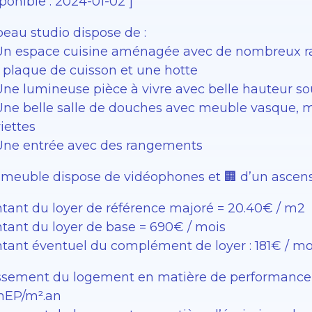
ponible : 2024-01-02 ]
beau studio dispose de :
Un espace cuisine aménagée avec de nombreux ran
 plaque de cuisson et une hotte
Une lumineuse pièce à vivre avec belle hauteur so
Une belle salle de douches avec meuble vasque, mi
iettes
Une entrée avec des rangements
mmeuble dispose de vidéophones et 🏢 d’un ascen
tant du loyer de référence majoré = 20.40€ / m2
tant du loyer de base = 690€ / mois
tant éventuel du complément de loyer : 181€ / mo
ssement du logement en matière de performance éne
EP/m².an