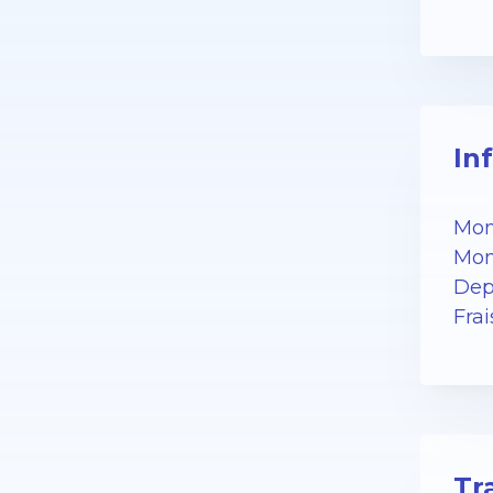
In
Mon
Mon
Dep
Fra
Tr