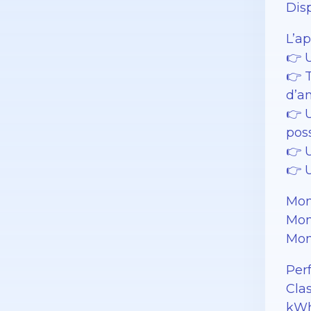
Dis
L’a
👉 
👉 
d’a
👉 
pos
👉 U
👉 
Mon
Mon
Mon
Per
Cla
kWh