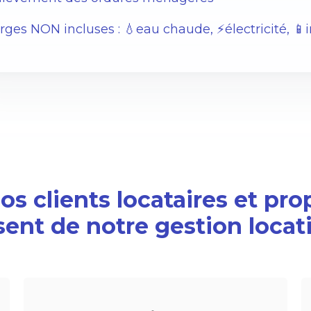
ges NON incluses : 💧eau chaude, ⚡️électricité, 📱
s clients locataires et pro
sent de notre gestion locat