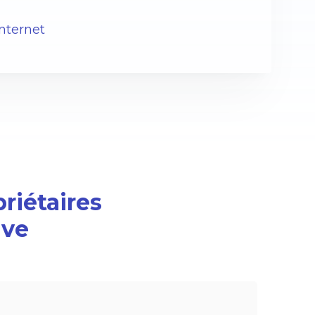
internet
priétaires
ive