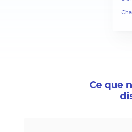
Char
Ce que no
di