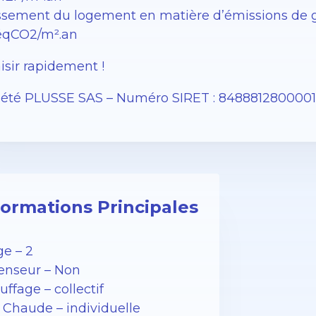
sement du logement en matière d’émissions de gaz 
éqCO2/m².an
isir rapidement !
iété PLUSSE SAS – ​​Numéro SIRET : 848881280000
formations Principales
ge – 2
enseur – Non
ffage – collectif
 Chaude – individuelle