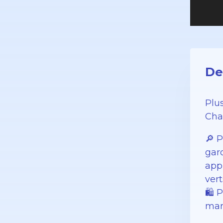
De
Plu
Cha
🔎 P
gard
app
vert
️🛍️
mar