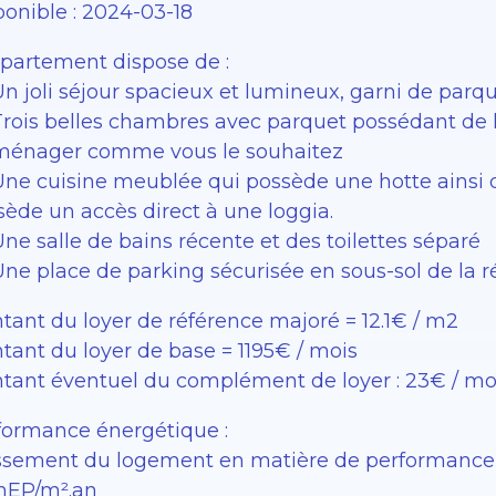
ponible : 2024-03-18
ppartement dispose de :
Un joli séjour spacieux et lumineux, garni de parq
Trois belles chambres avec parquet possédant de 
ménager comme vous le souhaitez
Une cuisine meublée qui possède une hotte ainsi 
sède un accès direct à une loggia.
ne salle de bains récente et des toilettes séparé
Une place de parking sécurisée en sous-sol de la r
tant du loyer de référence majoré = 12.1€ / m2
tant du loyer de base = 1195€ / mois
tant éventuel du complément de loyer : 23€ / mo
formance énergétique :
ssement du logement en matière de performance én
EP/m².an