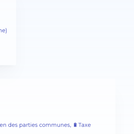
:
he)
etien des parties communes, 🔋Taxe