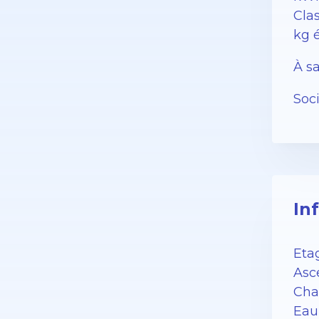
Clas
kg 
À sa
Soc
In
Eta
Asc
Chau
Eau