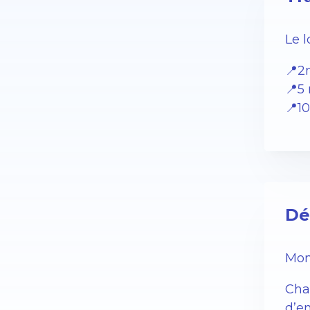
Le 
📍2
📍5
📍10
Dé
Mon
Cha
d’e