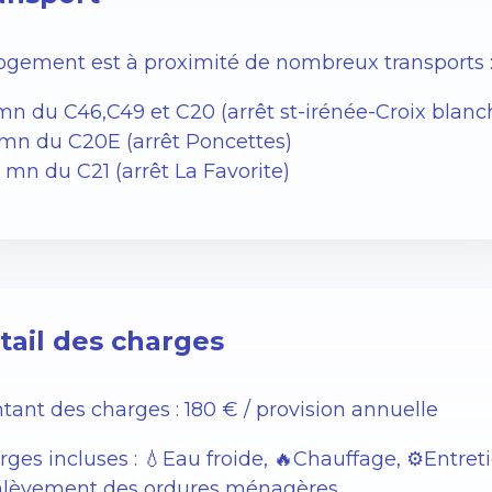
logement est à proximité de nombreux transports 
mn du C46,C49 et C20 (arrêt st-irénée-Croix blanc
 mn du C20E (arrêt Poncettes)
 mn du C21 (arrêt La Favorite)
tail des charges
tant des charges : 180 € / provision annuelle
rges incluses : 💧Eau froide, 🔥Chauffage, ⚙️Entr
nlèvement des ordures ménagères