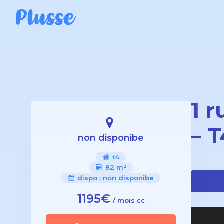
1 
– 
non disponibe
t4
82 m²
dispo :
non disponibe
1195€
/ mois cc