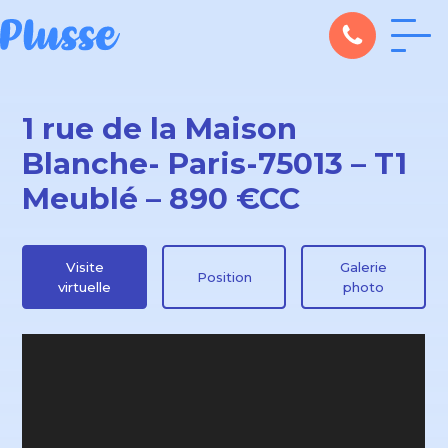
1 rue de la Maison
Blanche- Paris-75013 – T1
Meublé – 890 €CC
Visite
Galerie
Position
virtuelle
photo