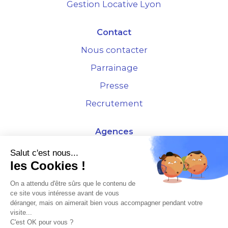
Gestion Locative Lyon
Contact
Nous contacter
Parrainage
Presse
Recrutement
Agences
4 Rue de la Bourse - 69001 Lyon
Salut c'est nous...
les Cookies !
10 rue d'Austerlitz - 75012 Paris
On a attendu d'être sûrs que le contenu de
ce site vous intéresse avant de vous
* Etude Xerfi 2022 : LES NOUVEAUX DÉFIS DES ADMINISTRATEURS DE BIENS
déranger, mais on aimerait bien vous accompagner pendant votre
À L'HORIZON 2025
visite...
C'est OK pour vous ?