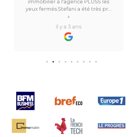
immobilier à l'agence PLUSS les
yeux fermés.Stefani a été très pro
tout au long du processus.Très
↓
réactive, elle a su répondre à
il y a 3 ans
toutes mes questions en moins de
24h par email ou par
téléphone.Pour finir, leur formule
"all inclusive" sans honoraire
supplémentaire est très bien
pensée et surtout la seule sur le
marché.