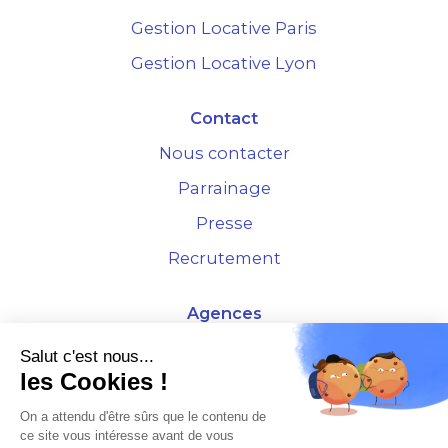
Gestion Locative Paris
Gestion Locative Lyon
Contact
Nous contacter
Parrainage
Presse
Recrutement
Agences
4 Rue de la Bourse - 69001 Lyon
Salut c'est nous...
les Cookies !
10 rue d'Austerlitz - 75012 Paris
On a attendu d'être sûrs que le contenu de
ce site vous intéresse avant de vous
* Etude Xerfi 2022 : LES NOUVEAUX DÉFIS DES ADMINISTRATEURS DE BIENS