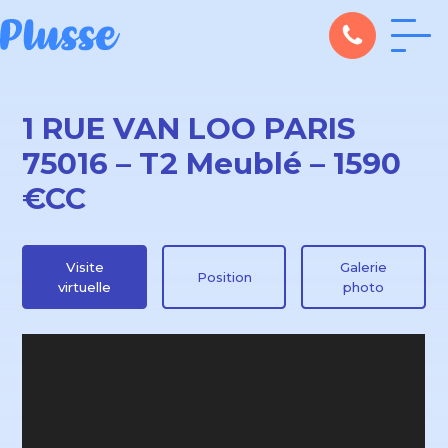
1 RUE VAN LOO PARIS
75016 – T2 Meublé – 1590
€CC
Visite
Galerie
Position
virtuelle
photo