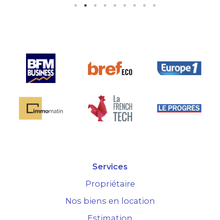
 est très bien
 la seule sur le
hé.
Services
Propriétaire
Nos biens en location
Estimation