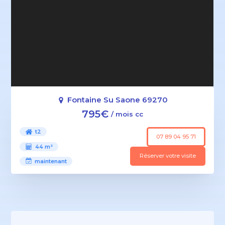
Fontaine Su Saone 69270
795€
/ mois cc
t2
07 89 04 95 71
44 m²
Réserver votre visite
maintenant