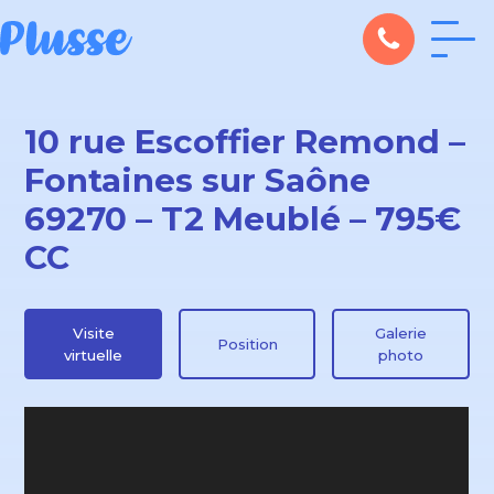
10 rue Escoffier Remond –
Fontaines sur Saône
69270 – T2 Meublé – 795€
CC
Visite
Galerie
Position
virtuelle
photo