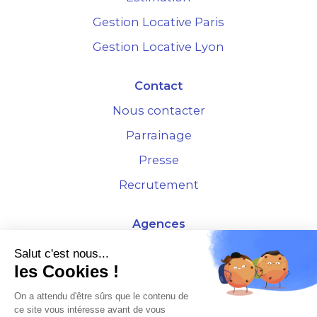
Gestion Locative Paris
Gestion Locative Lyon
Contact
Nous contacter
Parrainage
Presse
Recrutement
Agences
4 Rue de la Bourse - 69001 Lyon
Salut c'est nous...
les Cookies !
10 rue d'Austerlitz - 75012 Paris
On a attendu d'être sûrs que le contenu de
ce site vous intéresse avant de vous
* Etude Xerfi 2022 : LES NOUVEAUX DÉFIS DES ADMINISTRATEURS DE BIENS