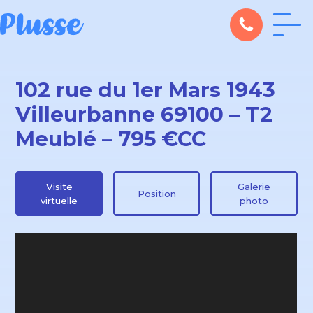
102 rue du 1er Mars 1943
Villeurbanne 69100 – T2
Meublé – 795 €CC
Visite
Galerie
Position
virtuelle
photo