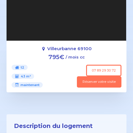
Villeurbanne 69100
795€
/ mois cc
t2
07 89 29 30 72
43 m²
Réserver votre visite
maintenant
Description du logement