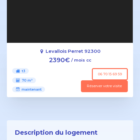
Levallois Perret 92300
2390€
/ mois cc
t3
06 70 15 69 59
70 m²
Réserver votre visite
maintenant
Description du logement