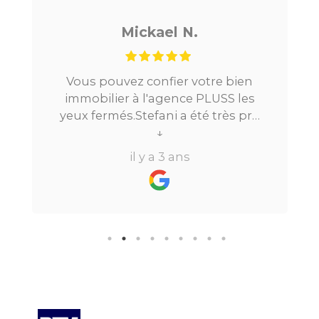
Noé G.
ien
Je cherchais un appartement sur
 les
Paris, tout s’est très bien passé. De
s pro
la mise en relation jusqu’à la
Très
location. Le digital qui fait gagner
↓
 à
beaucoup de temps ne fait pas
il y a 3 ans
ns de
perdre l’aspect humain ce qui est
vraiment bien ! Je recommande
rmule
fortement.
re
ien
r le