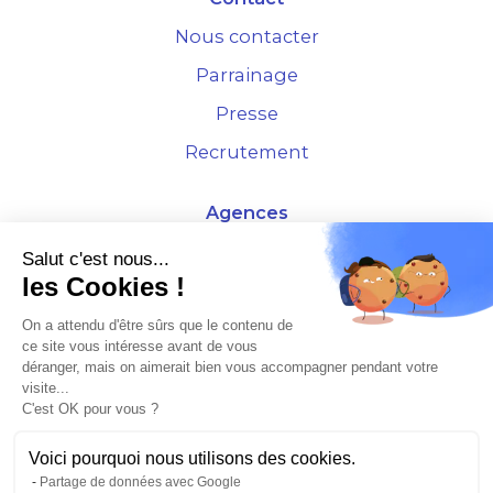
Nous contacter
Parrainage
Presse
Recrutement
Agences
4 Rue de la Bourse - 69001 Lyon
Salut c'est nous...
les Cookies !
10 rue d'Austerlitz - 75012 Paris
On a attendu d'être sûrs que le contenu de
ce site vous intéresse avant de vous
* Etude Xerfi 2022 : LES NOUVEAUX DÉFIS DES ADMINISTRATEURS DE BIENS
déranger, mais on aimerait bien vous accompagner pendant votre
À L'HORIZON 2025
visite...
C'est OK pour vous ?
Voici pourquoi nous utilisons des cookies.
Partage de données avec Google