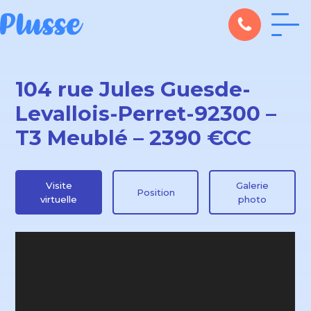
104 rue Jules Guesde-
Levallois-Perret-92300 –
T3 Meublé – 2390 €CC
Visite
Galerie
Position
virtuelle
photo