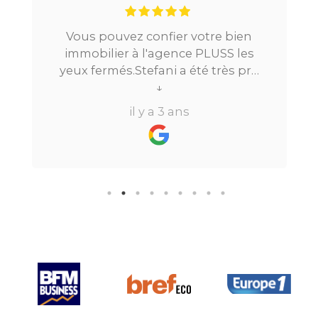
Vous pouvez confier votre bien
immobilier à l'agence PLUSS les
yeux fermés.Stefani a été très pro
tout au long du processus.Très
↓
réactive, elle a su répondre à
il y a 3 ans
toutes mes questions en moins de
24h par email ou par
téléphone.Pour finir, leur formule
"all inclusive" sans honoraire
supplémentaire est très bien
pensée et surtout la seule sur le
marché.