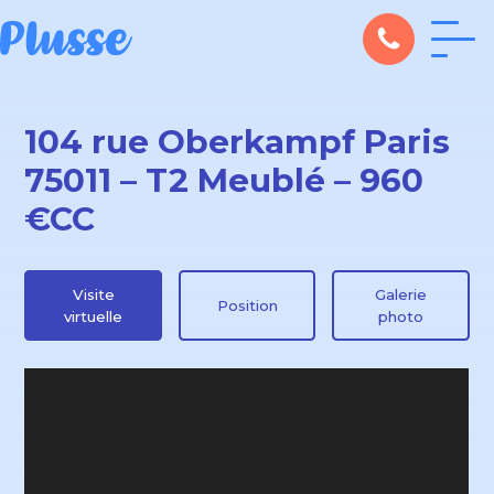
104 rue Oberkampf Paris
75011 – T2 Meublé – 960
€CC
Visite
Galerie
Position
virtuelle
photo