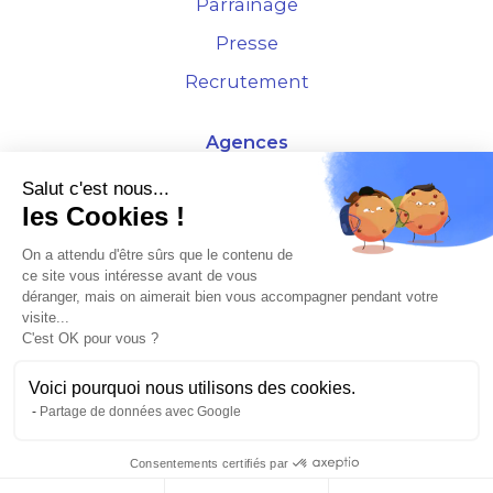
Parrainage
Presse
Recrutement
Agences
4 Rue de la Bourse - 69001 Lyon
Salut c'est nous...
les Cookies !
10 rue d'Austerlitz - 75012 Paris
On a attendu d'être sûrs que le contenu de
ce site vous intéresse avant de vous
* Etude Xerfi 2022 : LES NOUVEAUX DÉFIS DES ADMINISTRATEURS DE BIENS
déranger, mais on aimerait bien vous accompagner pendant votre
À L'HORIZON 2025
visite...
C'est OK pour vous ?
Voici pourquoi nous utilisons des cookies.
Partage de données avec Google
©2026 Plusse. Tous droits réservés.
Consentements certifiés par