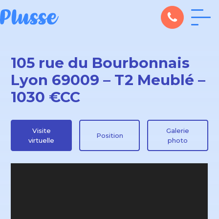
105 rue du Bourbonnais
Lyon 69009 – T2 Meublé –
1030 €CC
Visite
Galerie
Position
virtuelle
photo