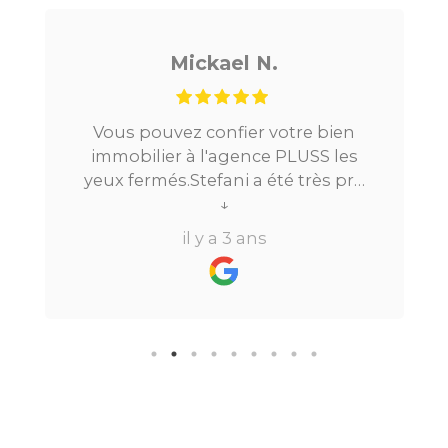
Mickael N.
Vous pouvez confier votre bien
immobilier à l'agence PLUSS les
yeux fermés.Stefani a été très pro
tout au long du processus.Très
↓
réactive, elle a su répondre à
il y a 3 ans
toutes mes questions en moins de
24h par email ou par
téléphone.Pour finir, leur formule
"all inclusive" sans honoraire
supplémentaire est très bien
pensée et surtout la seule sur le
marché.