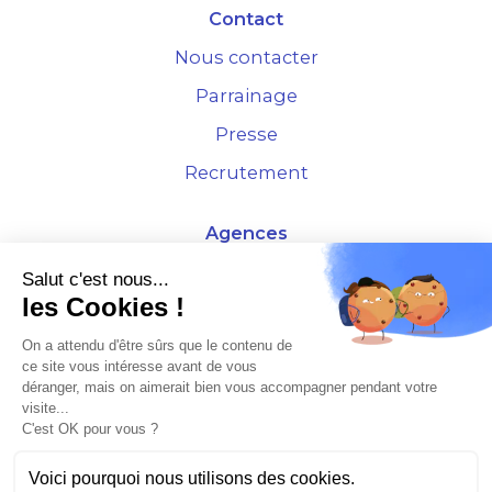
Contact
Nous contacter
Parrainage
Presse
Recrutement
Agences
4 Rue de la Bourse - 69001 Lyon
Salut c'est nous...
les Cookies !
10 rue d'Austerlitz - 75012 Paris
On a attendu d'être sûrs que le contenu de
ce site vous intéresse avant de vous
* Etude Xerfi 2022 : LES NOUVEAUX DÉFIS DES ADMINISTRATEURS DE BIENS
déranger, mais on aimerait bien vous accompagner pendant votre
À L'HORIZON 2025
visite...
C'est OK pour vous ?
Voici pourquoi nous utilisons des cookies.