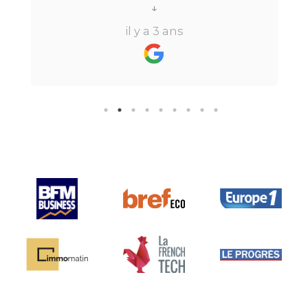
tout au long du processus.Très
↓
réactive, elle a su répondre à
il y a 3 ans
toutes mes questions en moins de
24h par email ou par
téléphone.Pour finir, leur formule
"all inclusive" sans honoraire
supplémentaire est très bien
pensée et surtout la seule sur le
marché.