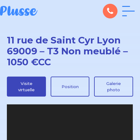
11 rue de Saint Cyr Lyon
69009 – T3 Non meublé –
1050 €CC
Visite
Galerie
Position
virtuelle
photo