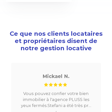
Ce que nos clients locataires
et propriétaires disent de
notre gestion locative
ickael N.
Noé G
z confier votre bien
Je cherchais un ap
à l'agence PLUSS les
Paris, tout s’est très
Stefani a été très pro
la mise en relatio
ng du processus.Très
↓
location. Le digital 
↓