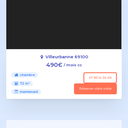
Villeurbanne 69100
490€
/ mois cc
chambre
07 83 14 34 69
72 m²
Réserver votre visite
maintenant