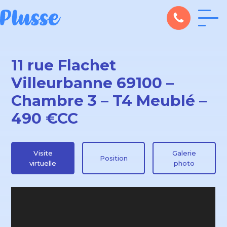
11 rue Flachet
Villeurbanne 69100 –
Chambre 3 – T4 Meublé –
490 €CC
Visite
Galerie
Position
virtuelle
photo