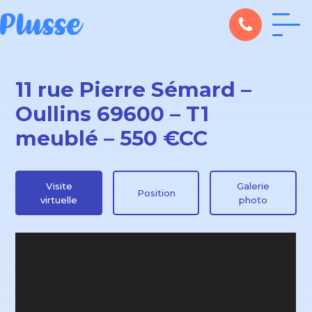
11 rue Pierre Sémard –
Oullins 69600 – T1
meublé – 550 €CC
Visite
Galerie
Position
virtuelle
photo