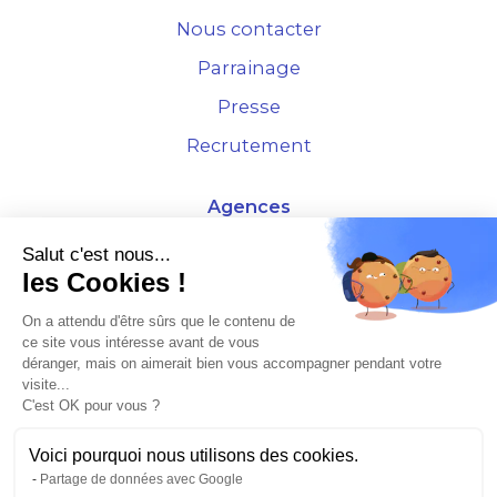
Nous contacter
Parrainage
Presse
Recrutement
Agences
4 Rue de la Bourse - 69001 Lyon
Salut c'est nous...
les Cookies !
10 rue d'Austerlitz - 75012 Paris
On a attendu d'être sûrs que le contenu de
ce site vous intéresse avant de vous
* Etude Xerfi 2022 : LES NOUVEAUX DÉFIS DES ADMINISTRATEURS DE BIENS
déranger, mais on aimerait bien vous accompagner pendant votre
À L'HORIZON 2025
visite...
C'est OK pour vous ?
Voici pourquoi nous utilisons des cookies.
Partage de données avec Google