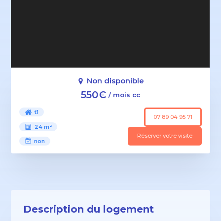
Non disponible
550€
/ mois cc
t1
07 89 04 95 71
24 m²
Réserver votre visite
non
Description du logement