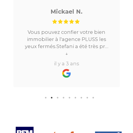
Mickael N.
Vous pouvez confier votre bien
immobilier à l'agence PLUSS les
yeux fermés.Stefani a été très pro
tout au long du processus.Très
↓
réactive, elle a su répondre à
il y a 3 ans
toutes mes questions en moins de
24h par email ou par
téléphone.Pour finir, leur formule
"all inclusive" sans honoraire
supplémentaire est très bien
pensée et surtout la seule sur le
marché.