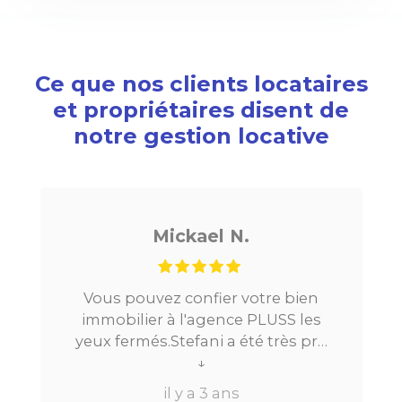
Ce que nos clients locataires
et propriétaires disent de
notre gestion locative
ickael N.
Noé G
z confier votre bien
Je cherchais un ap
à l'agence PLUSS les
Paris, tout s’est très
Stefani a été très pro
la mise en relatio
ng du processus.Très
↓
location. Le digital 
↓
elle a su répondre à
beaucoup de temps
il y a 3 ans
il y a 3 a