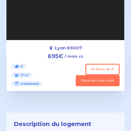
Lyon 69007
695€
/ mois cc
t1
07 89 04 95 71
17 m²
Réserver votre visite
maintenant
Description du logement