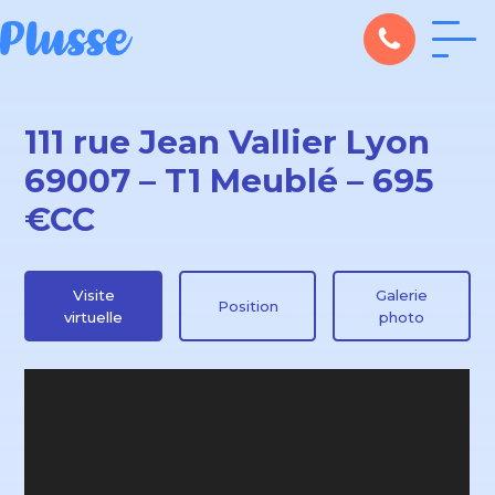
111 rue Jean Vallier Lyon
69007 – T1 Meublé – 695
€CC
Visite
Galerie
Position
virtuelle
photo