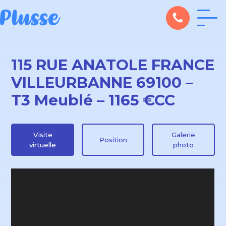
115 RUE ANATOLE FRANCE
VILLEURBANNE 69100 –
T3 Meublé – 1165 €CC
Visite
Galerie
Position
virtuelle
photo