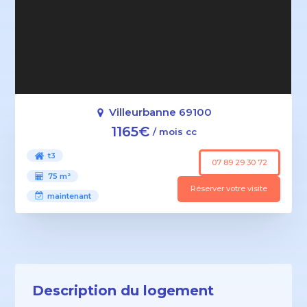
Villeurbanne 69100
1165€
/ mois cc
t3
07 89 29 30 72
75 m²
Réserver votre visite
maintenant
Description du logement