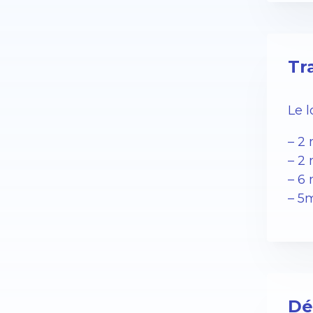
Tr
Le 
– 2
– 2 
– 6 
– 5
Dé