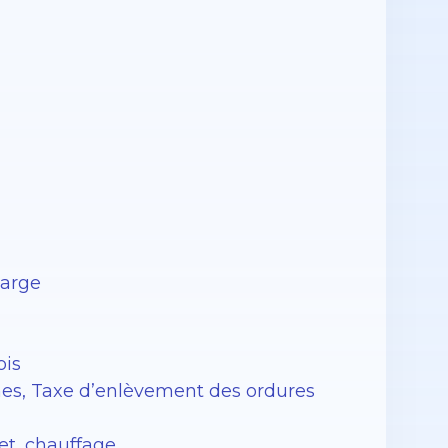
harge
ois
nes, Taxe d’enlèvement des ordures
et, chauffage