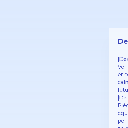
De
[Des
Ven
et 
cal
futu
[Dis
Piè
équ
per