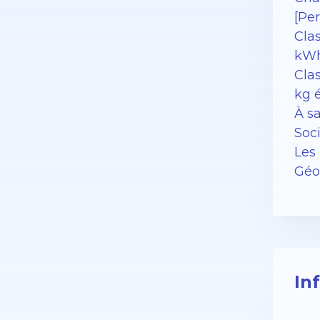
[Pe
Cla
kWh
Clas
kg 
À sa
Soc
Les 
Géor
In