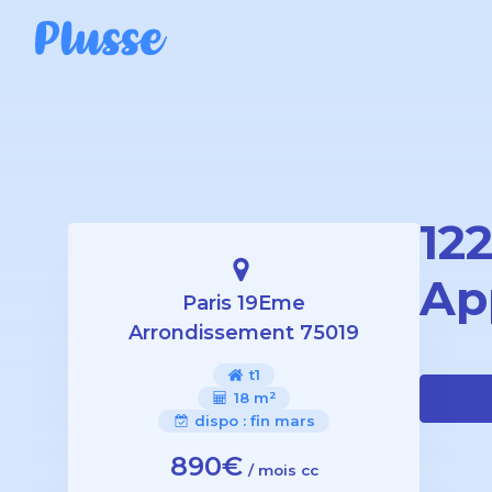
12
Ap
Paris 19Eme
Arrondissement 75019
t1
18 m²
dispo :
fin mars
890€
/ mois cc