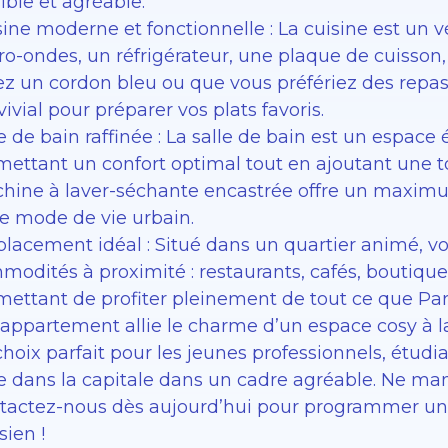
ible et agréable.
ine moderne et fonctionnelle : La cuisine est un v
ro-ondes, un réfrigérateur, une plaque de cuisson,
ez un cordon bleu ou que vous préfériez des repas
ivial pour préparer vos plats favoris.
e de bain raffinée : La salle de bain est un espace
mettant un confort optimal tout en ajoutant une t
hine à laver-séchante encastrée offre un maximum
re mode de vie urbain.
lacement idéal : Situé dans un quartier animé, vo
modités à proximité : restaurants, cafés, boutiqu
ettant de profiter pleinement de tout ce que Paris
 appartement allie le charme d’un espace cosy à la
choix parfait pour les jeunes professionnels, étud
re dans la capitale dans un cadre agréable. Ne ma
tactez-nous dès aujourd’hui pour programmer une
sien !