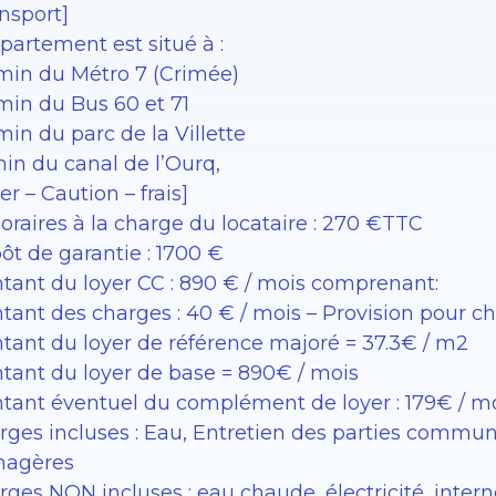
nsport]
partement est situé à :
 min du Métro 7 (Crimée)
min du Bus 60 et 71
min du parc de la Villette
min du canal de l’Ourq,
er – Caution – frais]
oraires à la charge du locataire : 270 €TTC
ôt de garantie : 1700 €
tant du loyer CC : 890 € / mois comprenant:
tant des charges : 40 € / mois – Provision pour c
tant du loyer de référence majoré = 37.3€ / m2
tant du loyer de base = 890€ / mois
tant éventuel du complément de loyer : 179€ / m
rges incluses : Eau, Entretien des parties commu
agères
ges NON incluses : eau chaude, électricité, intern