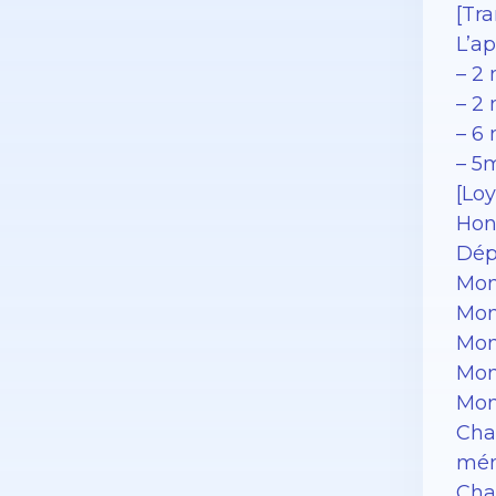
[Tra
L’ap
– 2
– 2 
– 6 
– 5
[Loy
Hon
Dép
Mon
Mon
Mon
Mon
Mon
Cha
mén
Char