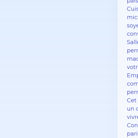
pais
Cuis
mic
soy
conv
Sall
per
mac
vot
Emp
com
perm
Cet
un 
viv
Con
pari