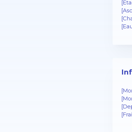
[Eta
[As
[Cha
[Ea
In
[Mo
[Mo
[De
[Fr