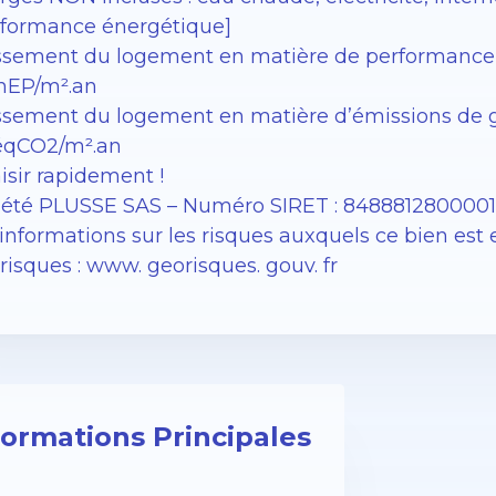
rformance énergétique]
ssement du logement en matière de performance éne
EP/m².an
sement du logement en matière d’émissions de gaz à
éqCO2/m².an
isir rapidement !
iété PLUSSE SAS – ​​Numéro SIRET : 848881280000
informations sur les risques auxquels ce bien est 
isques : www. georisques. gouv. fr
formations Principales