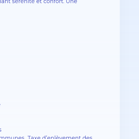
ant sérénité et confort. Une
e
s
s communes, Taxe d’enlèvement des