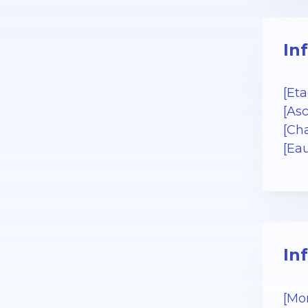
In
[Eta
[As
[Cha
[Ea
In
[Mo