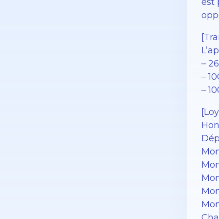
est 
opp
[Tra
L’ap
– 2
– 1
– 1
[Loy
Hon
Dép
Mon
Mont
Mon
Mon
Mon
Cha