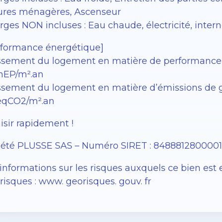
ures ménagères, Ascenseur
ges NON incluses : Eau chaude, électricité, inter
rformance énergétique]
ssement du logement en matière de performance éne
EP/m².an
sement du logement en matière d’émissions de gaz à 
éqCO2/m².an
isir rapidement !
iété PLUSSE SAS – ​​Numéro SIRET : 848881280000
informations sur les risques auxquels ce bien est 
isques : www. georisques. gouv. fr