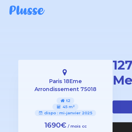
12
Me
Paris 18Eme
Arrondissement 75018
t2
45 m²
dispo :
mi-janvier 2025
1690€
/ mois cc