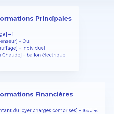
formations Principales
ge] – 1
censeur] – Oui
uffage] – individuel
u Chaude] – ballon électrique
formations Financières
ntant du loyer charges comprises] – 1690 €