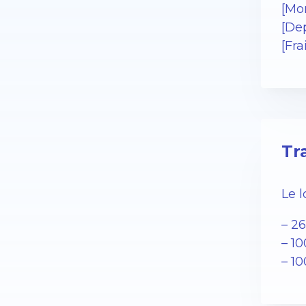
[Mo
[De
[Fr
Tr
Le 
– 2
– 1
– 1