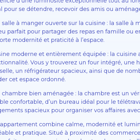
ficie d’une luminosité exceptionnelle tout au long
al pour se détendre, recevoir des amis ou aménage
salle à manger ouverte sur la cuisine : la salle à
ieu parfait pour partager des repas en famille ou e
rte modernité et praticité à l’espace.
sine moderne et entièrement équipée : la cuisine a
tionnalité. Vous y trouverez un four intégré, une 
sselle, un réfrigérateur spacieux, ainsi que de n
der cet espace ordonné.
 chambre bien aménagée : la chambre est un vérita
le confortable, d’un bureau idéal pour le télétra
ements spacieux pour organiser vos affaires avec f
 appartement combine calme, modernité et luminos
éable et pratique. Situé à proximité des commerces