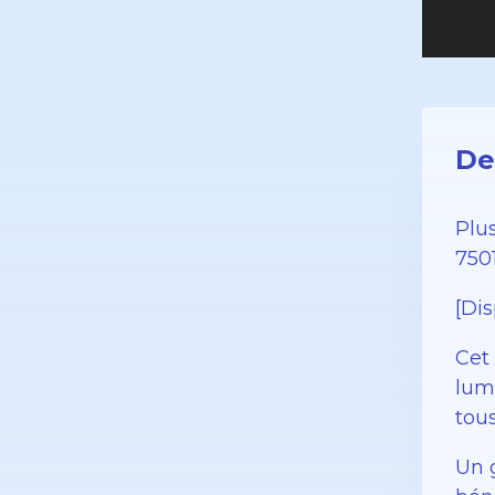
De
Plu
750
[Dis
Cet
lumi
tous
Un g