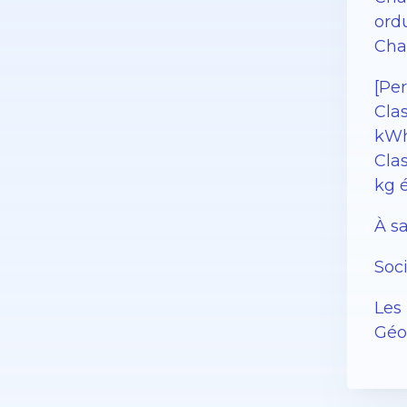
ord
Char
[Pe
Cla
kWh
Clas
kg 
À sa
Soc
Les 
Géor