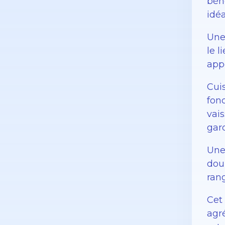
béné
idé
Une 
le l
appo
Cui
fonc
vai
gar
Une
doub
rang
Cet
agr