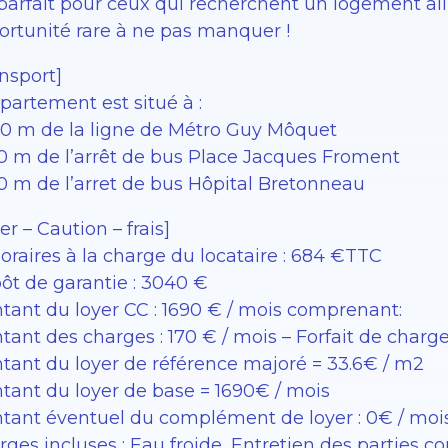
parfait pour ceux qui recherchent un logement alli
ortunité rare à ne pas manquer !
nsport]
partement est situé à :
60 m de la ligne de Métro Guy Môquet
00 m de l’arrêt de bus Place Jacques Froment
00 m de l’arret de bus Hôpital Bretonneau
er – Caution – frais]
oraires à la charge du locataire : 684 €TTC
ôt de garantie : 3040 €
tant du loyer CC : 1690 € / mois comprenant:
ant des charges : 170 € / mois – Forfait de charg
tant du loyer de référence majoré = 33.6€ / m2
tant du loyer de base = 1690€ / mois
tant éventuel du complément de loyer : 0€ / moi
rges incluses : Eau froide, Entretien des partie