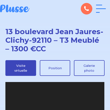
13 boulevard Jean Jaures-
Clichy-92110 – T3 Meublé
– 1300 €CC
Visite
Galerie
Position
virtuelle
photo