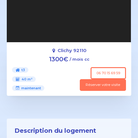
Clichy 92110
1300€
/ mois cc
t3
06 70 15 69 59
40 m²
Réserver votre visite
maintenant
Description du logement