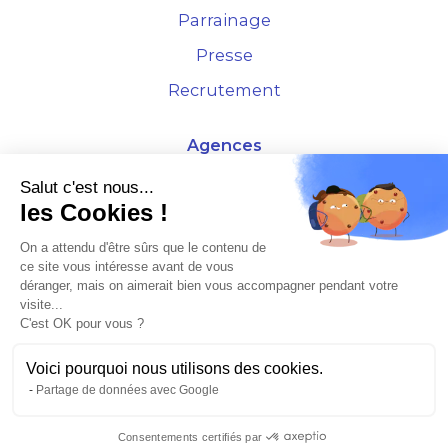
Parrainage
Presse
Recrutement
Agences
4 Rue de la Bourse - 69001 Lyon
Salut c'est nous...
les Cookies !
10 rue d'Austerlitz - 75012 Paris
On a attendu d'être sûrs que le contenu de
ce site vous intéresse avant de vous
* Etude Xerfi 2022 : LES NOUVEAUX DÉFIS DES ADMINISTRATEURS DE BIENS
déranger, mais on aimerait bien vous accompagner pendant votre
À L'HORIZON 2025
visite...
C'est OK pour vous ?
Voici pourquoi nous utilisons des cookies.
Partage de données avec Google
©2026 Plusse. Tous droits réservés.
Consentements certifiés par