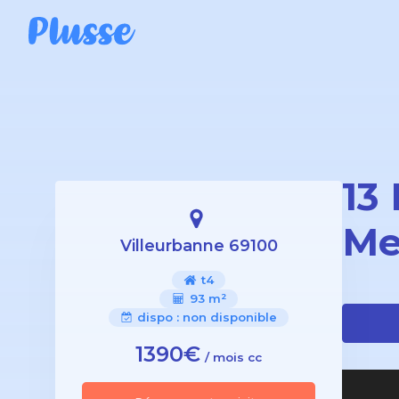
13
Me
Villeurbanne 69100
t4
93 m²
dispo :
non disponible
1390€
/ mois cc