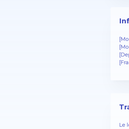
In
[Mo
[Mo
[De
[Fr
Tr
Le 