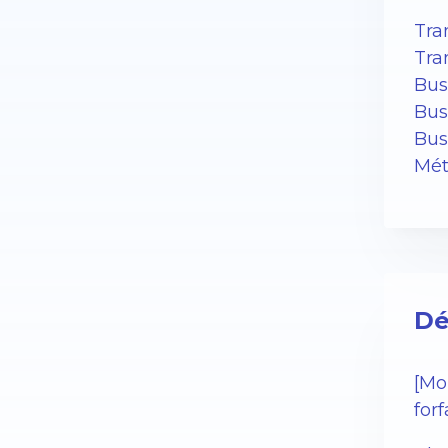
Tra
Tra
Bus
Bus
Bus
Mét
Dé
[Mo
for