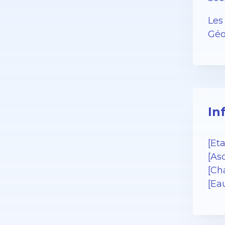
Les
Géo
In
[Et
[As
[Cha
[Ea