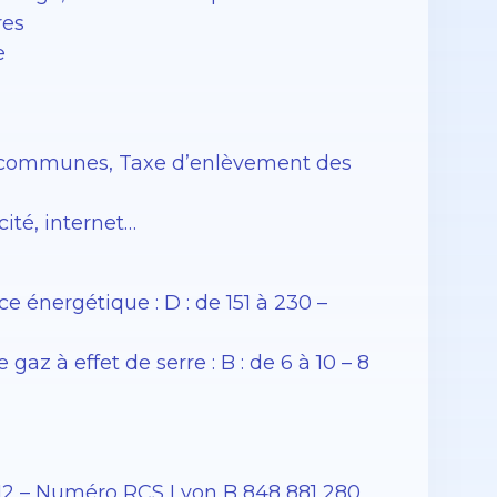
res
e
es communes, Taxe d’enlèvement des
ité, internet…
énergétique : D : de 151 à 230 –
z à effet de serre : B : de 6 à 10 – 8
12 – Numéro RCS Lyon B 848 881 280