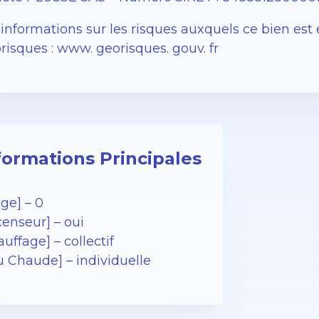
 informations sur les risques auxquels ce bien est 
risques : www. georisques. gouv. fr
formations Principales
age] – 0
censeur] – oui
uffage] – collectif
u Chaude] – individuelle