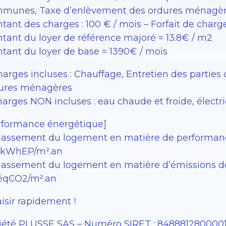
munes, Taxe d’enlèvement des ordures ménagè
tant des charges : 100 € / mois – Forfait de charg
tant du loyer de référence majoré = 13.8€ / m2
tant du loyer de base = 1390€ / mois
arges incluses : Chauffage, Entretien des parti
ures ménagères
arges NON incluses : eau chaude et froide, électric
rformance énergétique]
lassement du logement en matière de performance 
kWhEP/m².an
lassement du logement en matière d’émissions de ga
éqCO2/m².an
aisir rapidement !
iété PLUSSE SAS – ​​Numéro SIRET : 848881280000