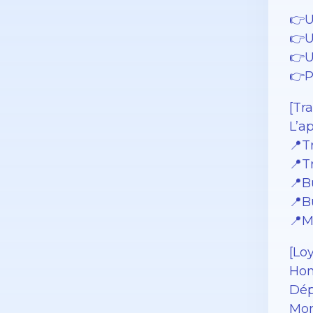
👉U
👉U
👉U
👉P
[Tr
L’a
📍T
📍T
📍B
📍B
📍M
[Loy
Hon
Dép
Mon