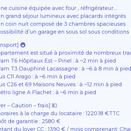
ne cuisine équipée avec four , réfrigérateur…
n grand séjour lumineux avec placards intégrés
n coin nuit composé de 3 chambres spacieuses
ossibilité d’un garage en sous sol sous condition
ansport] 🚇
ppartement est situé à proximité de nombreux tran
ram T6 Hôpitaux Est – Pinel : à ~2 min à pied
ram T3 Dauphiné Lacassagne : à ~6 à 8 min à pie
us C11 Arago : à ~6 min à pied
us C26 et 69 Maisons Neuves : à ~12 min à pied
étro ligne A Flachet : à ~6 min à pied
er – Caution – frais] 💶
oraires à la charge du locataire : 1220.18 €TTC
ôt de garantie : 2580 €
tant du loyer CC : 1390 € / mois comprenant: Chau