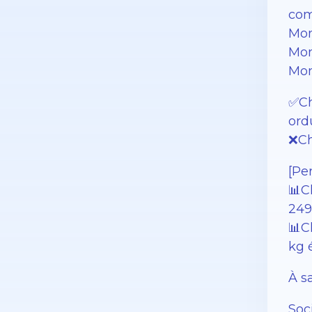
com
Mon
Mon
Mon
✅Ch
ord
❌Ch
[Pe
📊C
249
📊C
kg 
À s
Soc