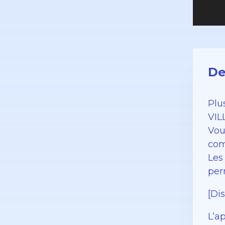
De
Plu
VIL
Vou
com
Les
per
[Di
L’a