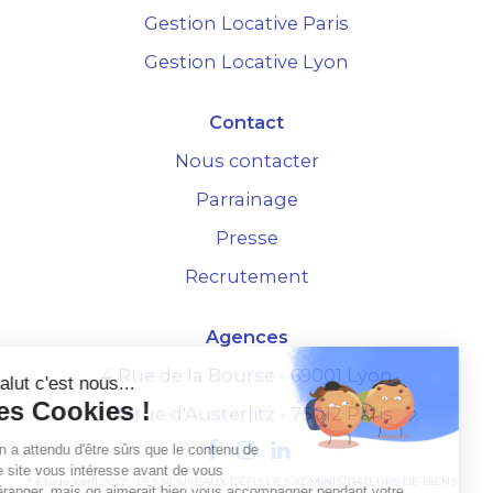
Gestion Locative Paris
Gestion Locative Lyon
Contact
Nous contacter
Parrainage
Presse
Recrutement
Agences
4 Rue de la Bourse - 69001 Lyon
Salut c'est nous...
les Cookies !
10 rue d'Austerlitz - 75012 Paris
On a attendu d'être sûrs que le contenu de
ce site vous intéresse avant de vous
* Etude Xerfi 2022 : LES NOUVEAUX DÉFIS DES ADMINISTRATEURS DE BIENS
déranger, mais on aimerait bien vous accompagner pendant votre