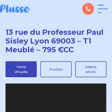
13 rue du Professeur Paul
Sisley Lyon 69003 – T1
Meublé – 795 €CC
Visite
Galerie
Position
virtuelle
photo