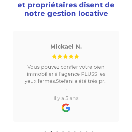
et propriétaires disent de
notre gestion locative
Mickael N.
Vous pouvez confier votre bien
immobilier à l'agence PLUSS les
yeux fermés.Stefani a été très pro
tout au long du processus.Très
↓
réactive, elle a su répondre à
il y a 3 ans
toutes mes questions en moins de
24h par email ou par
téléphone.Pour finir, leur formule
"all inclusive" sans honoraire
supplémentaire est très bien