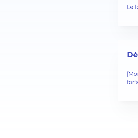
Le 
Dé
[Mo
forf