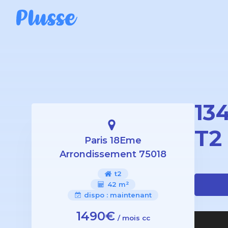
134
T2
Paris 18Eme
Arrondissement 75018
t2
42 m²
dispo :
maintenant
1490€
/ mois cc