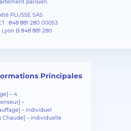
artement parisien.
iété PLUSSE SAS
ET : 848 881 280 00053
 Lyon B 848 881 280
formations Principales
ge] – 4
censeur] –
uffage] – individuel
u Chaude] – individuelle