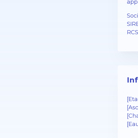
app
Soc
SIR
RCS
In
[Eta
[As
[Cha
[Ea