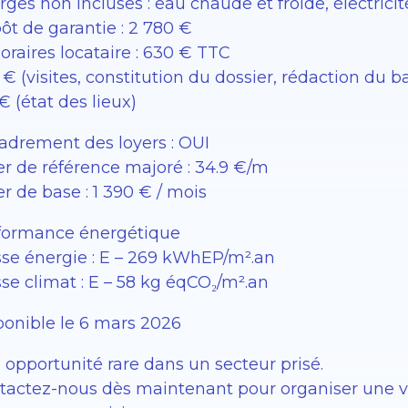
ges non incluses : eau chaude et froide, électricit
ôt de garantie : 2 780 €
oraires locataire : 630 € TTC
€ (visites, constitution du dossier, rédaction du ba
€ (état des lieux)
adrement des loyers : OUI
er de référence majoré : 34.9 €/m
r de base : 1 390 € / mois
formance énergétique
sse énergie : E – 269 kWhEP/m².an
se climat : E – 58 kg éqCO₂/m².an
ponible le 6 mars 2026
 opportunité rare dans un secteur prisé.
tactez-nous dès maintenant pour organiser une vis