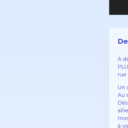
De
À d
PLU
rue 
Un 
Au 
Dès
alli
mom
à vo