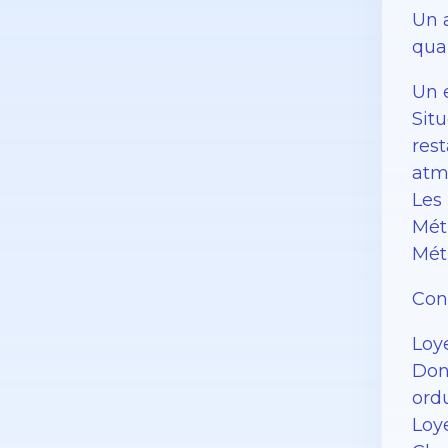
Un 
qua
Un 
Sit
res
atm
Les 
Mét
Mét
Con
Loy
Don
ord
Loye