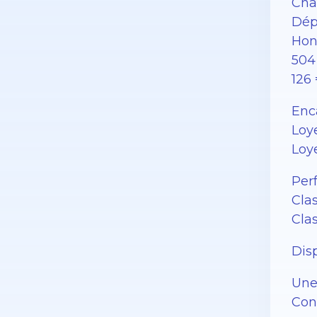
Char
Dép
Hon
504 
126 
Enc
Loy
Loye
Per
Cla
Clas
Dis
Une
Con