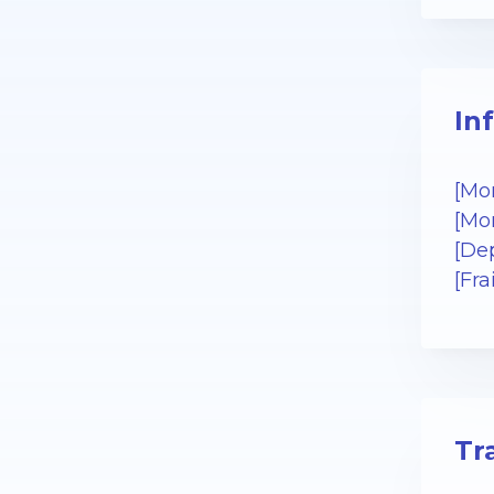
In
[Mo
[Mo
[De
[Fr
Tr