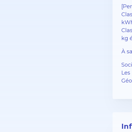
[Pe
Cla
kWh
Clas
kg 
À sa
Soc
Les 
Géor
In