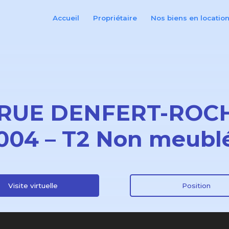
Accueil
Propriétaire
Nos biens en locatio
 RUE DENFERT-ROC
004 – T2 Non meublé
Visite virtuelle
Position