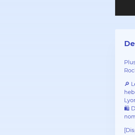
De
Plu
Roc
🔎 L
heb
Lyo
️🛍️
nom
[Dis