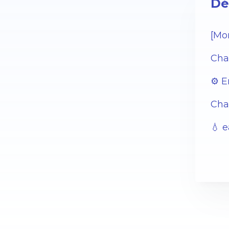
Dé
[Mon
Char
⚙️ 
Cha
💧 e