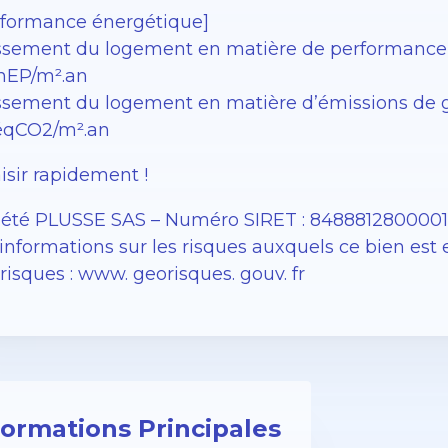
rformance énergétique]
ssement du logement en matière de performance én
EP/m².an
sement du logement en matière d’émissions de gaz 
éqCO2/m².an
isir rapidement !
iété PLUSSE SAS – ​​Numéro SIRET : 848881280000
informations sur les risques auxquels ce bien est 
isques : www. georisques. gouv. fr
formations Principales