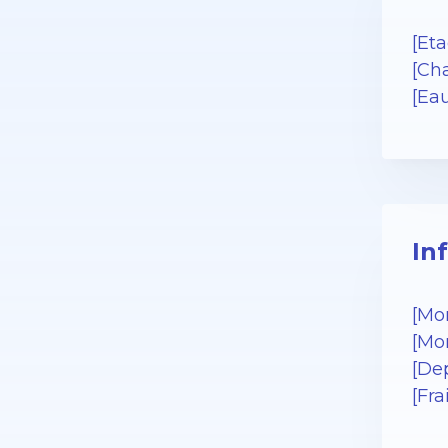
[Eta
[Cha
[Ea
In
[Mo
[Mo
[De
[Fra