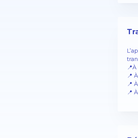
Tr
L’a
tran
📍À 
📍 À
📍 
📍 