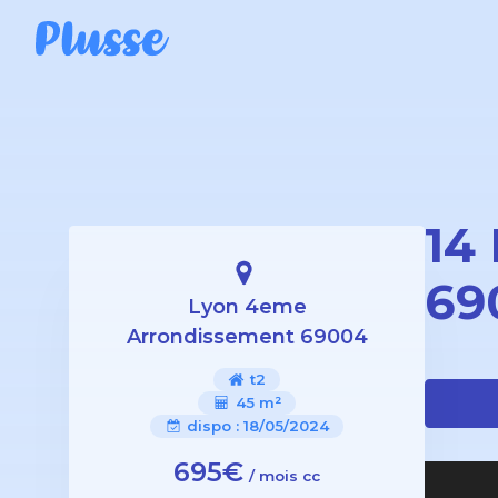
14
69
Lyon 4eme
Arrondissement 69004
t2
45 m²
dispo :
18/05/2024
695€
/ mois cc