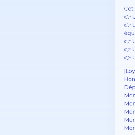
Cet
👉 U
👉 
équ
👉 
👉 U
👉 
[Loy
Hon
Dép
Mon
Mon
Mon
Mon
Mon