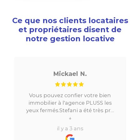
Ce que nos clients locataires
et propriétaires disent de
notre gestion locative
ickael N.
Noé G
z confier votre bien
Je cherchais un ap
à l'agence PLUSS les
Paris, tout s’est très
Stefani a été très pro
la mise en relatio
ng du processus.Très
↓
location. Le digital 
↓
elle a su répondre à
beaucoup de temps
il y a 3 ans
il y a 3 a
questions en moins de
perdre l’aspect huma