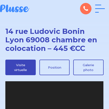
14 rue Ludovic Bonin
Lyon 69008 chambre en
colocation – 445 €CC
Visite
Galerie
Position
virtuelle
photo