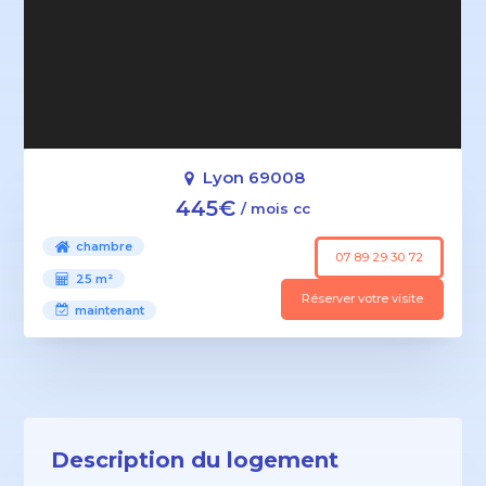
Lyon 69008
445€
/ mois cc
chambre
07 89 29 30 72
25 m²
Réserver votre visite
maintenant
Description du logement