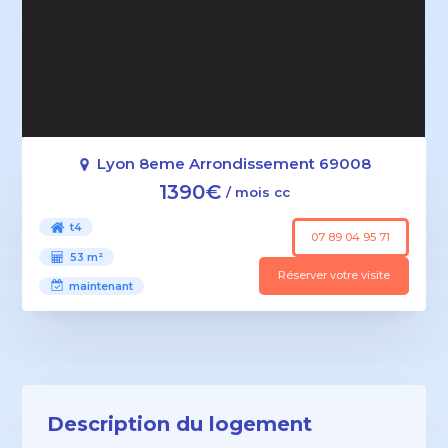
Lyon 8eme Arrondissement 69008
1390€
/ mois cc
t4
07 89 04 95 71
53 m²
Réserver votre visite
maintenant
Description du logement