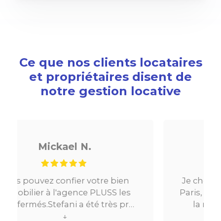
Ce que nos clients locataires
et propriétaires disent de
notre gestion locative
Noé G.
bien
Je cherchais un appartement sur
S les
Paris, tout s’est très bien passé. De
ès pro
la mise en relation jusqu’à la
Très
location. Le digital qui fait gagner
↓