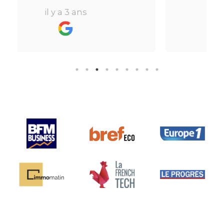
e à
beaucoup de temps ne fait pas
il y a 3 ans
ins de
perdre l’aspect humain ce qui est
vraiment bien ! Je recommande
ormule
fortement.
ire
ien
ur le