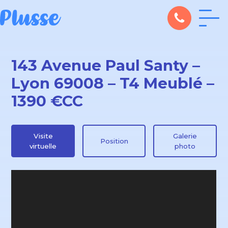
143 Avenue Paul Santy –
Lyon 69008 – T4 Meublé –
1390 €CC
Visite
Galerie
Position
virtuelle
photo