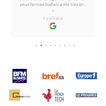
yeux fermés.Stefani a été très pro
tout au long du processus.Très
↓
réactive, elle a su répondre à
il y a 3 ans
toutes mes questions en moins de
24h par email ou par
téléphone.Pour finir, leur formule
"all inclusive" sans honoraire
supplémentaire est très bien
pensée et surtout la seule sur le
marché.