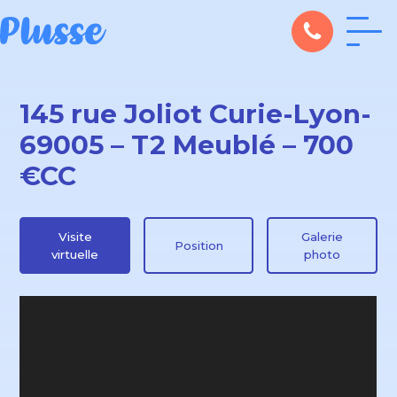
145 rue Joliot Curie-Lyon-
69005 – T2 Meublé – 700
€CC
Visite
Galerie
Position
virtuelle
photo