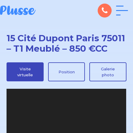
15 Cité Dupont Paris 75011
– T1 Meublé – 850 €CC
Visite
Galerie
Position
virtuelle
photo