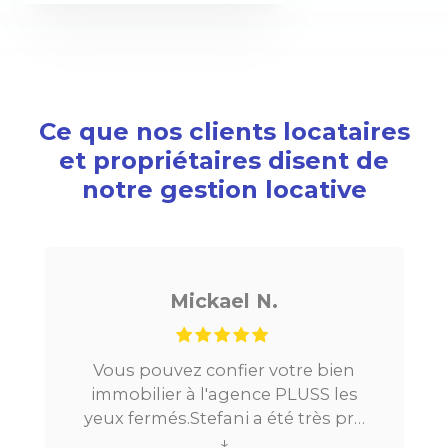
Ce que nos clients locataires
et propriétaires disent de
notre gestion locative
Mickael N.
Vous pouvez confier votre bien
Je cherc
immobilier à l'agence PLUSS les
Paris, tou
eux fermés.Stefani a été très pro
la mise
tout au long du processus.Très
↓
location. 