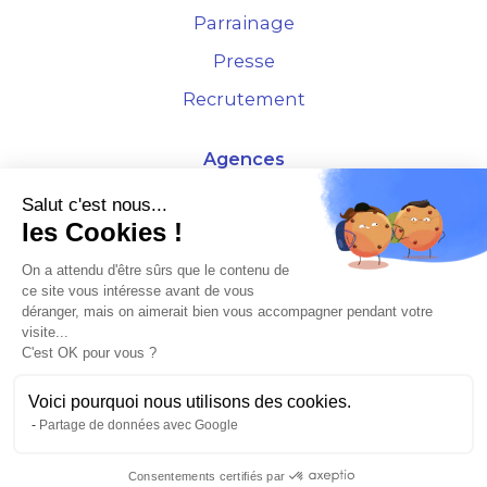
Parrainage
Presse
Recrutement
Agences
4 Rue de la Bourse - 69001 Lyon
Salut c'est nous...
les Cookies !
10 rue d'Austerlitz - 75012 Paris
On a attendu d'être sûrs que le contenu de
ce site vous intéresse avant de vous
* Etude Xerfi 2022 : LES NOUVEAUX DÉFIS DES ADMINISTRATEURS DE BIENS
déranger, mais on aimerait bien vous accompagner pendant votre
À L'HORIZON 2025
visite...
C'est OK pour vous ?
Voici pourquoi nous utilisons des cookies.
Partage de données avec Google
©2026 Plusse. Tous droits réservés.
Consentements certifiés par