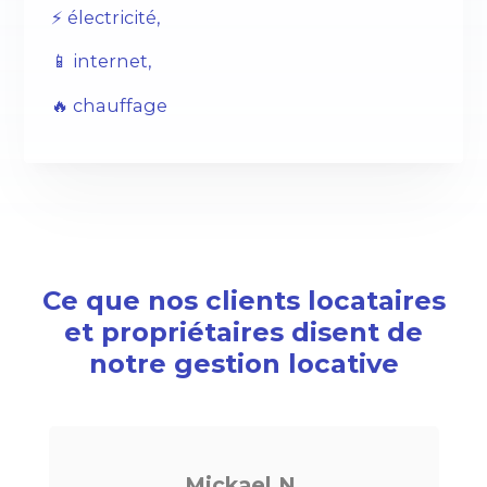
⚡️ électricité,
📱 internet,
🔥 chauffage
Ce que nos clients locataires
et propriétaires disent de
notre gestion locative
ael N.
Noé G.