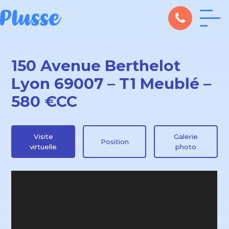
150 Avenue Berthelot
Lyon 69007 – T1 Meublé –
580 €CC
Visite
Galerie
Position
virtuelle
photo