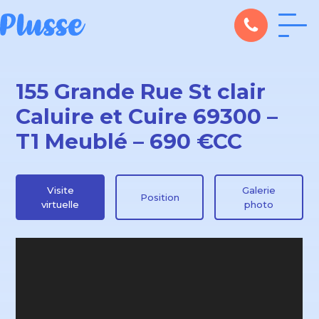
155 Grande Rue St clair
Caluire et Cuire 69300 –
T1 Meublé – 690 €CC
Visite
Galerie
Position
virtuelle
photo