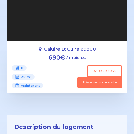
Caluire Et Cuire 69300
690€
/ mois cc
t1
07 89 29 30 72
28 m²
Réserver votre visite
maintenant
Description du logement