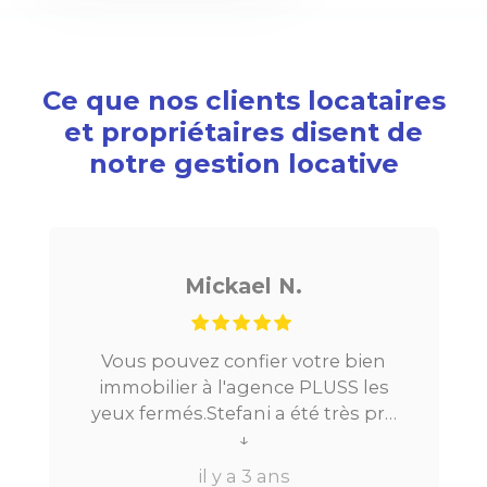
Ce que nos clients locataires
et propriétaires disent de
notre gestion locative
el N.
Noé G.
fier votre bien
Je cherchais un appartem
gence PLUSS les
Paris, tout s’est très bien 
i a été très pro
la mise en relation jusq
 processus.Très
location. Le digital qui fa
↓
 su répondre à
beaucoup de temps ne fa
3 ans
il y a 3 ans