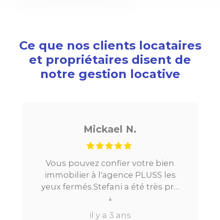
Ce que nos clients locataires
et propriétaires disent de
notre gestion locative
Noé G.
e bien
Je cherchais un appartement sur
SS les
Paris, tout s’est très bien passé. De
rès pro
la mise en relation jusqu’à la
s.Très
location. Le digital qui fait gagner
↓
dre à
beaucoup de temps ne fait pas
il y a 3 ans