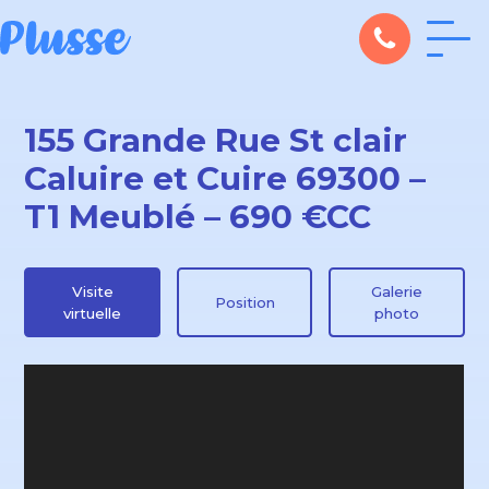
155 Grande Rue St clair
Caluire et Cuire 69300 –
T1 Meublé – 690 €CC
Visite
Galerie
Position
virtuelle
photo