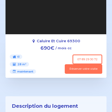
Caluire Et Cuire 69300
690€
/ mois cc
t1
07 89 29 30 72
28 m²
Réserver votre visite
maintenant
Description du logement