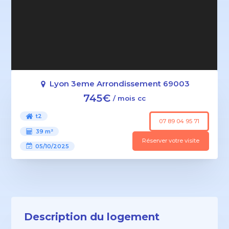
Lyon 3eme Arrondissement 69003
745€
/ mois cc
t2
07 89 04 95 71
39 m²
Réserver votre visite
05/10/2025
Description du logement