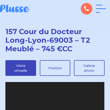
157 Cour du Docteur
Long-Lyon-69003 – T2
Meublé – 745 €CC
Visite
Galerie
Position
virtuelle
photo