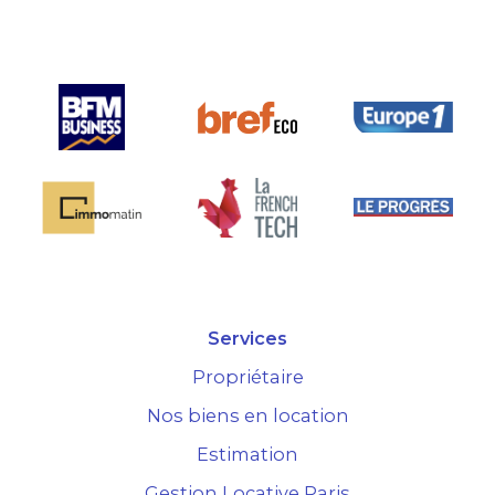
arché.
Services
Propriétaire
Nos biens en location
Estimation
Gestion Locative Paris