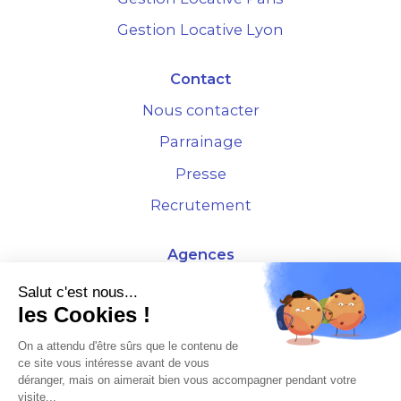
Gestion Locative Lyon
Contact
Nous contacter
Parrainage
Presse
Recrutement
Agences
4 Rue de la Bourse - 69001 Lyon
Salut c'est nous...
les Cookies !
10 rue d'Austerlitz - 75012 Paris
On a attendu d'être sûrs que le contenu de
ce site vous intéresse avant de vous
* Etude Xerfi 2022 : LES NOUVEAUX DÉFIS DES ADMINISTRATEURS DE BIENS
déranger, mais on aimerait bien vous accompagner pendant votre
À L'HORIZON 2025
visite...