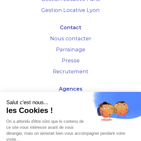
Gestion Locative Lyon
Contact
Nous contacter
Parrainage
Presse
Recrutement
Agences
4 Rue de la Bourse - 69001 Lyon
Salut c'est nous...
les Cookies !
10 rue d'Austerlitz - 75012 Paris
On a attendu d'être sûrs que le contenu de
ce site vous intéresse avant de vous
* Etude Xerfi 2022 : LES NOUVEAUX DÉFIS DES ADMINISTRATEURS DE BIENS
déranger, mais on aimerait bien vous accompagner pendant votre
À L'HORIZON 2025
visite...