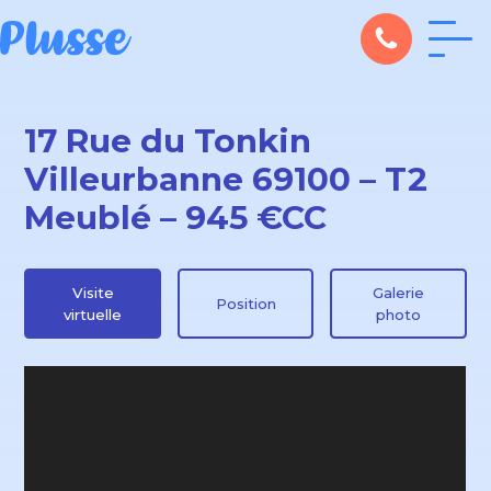
17 Rue du Tonkin
Villeurbanne 69100 – T2
Meublé – 945 €CC
Visite
Galerie
Position
virtuelle
photo