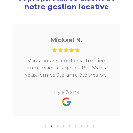
notre gestion locative
Mickael N.
Vous pouvez confier votre bien
immobilier à l'agence PLUSS les
yeux fermés.Stefani a été très pro
tout au long du processus.Très
↓
réactive, elle a su répondre à
il y a 3 ans
toutes mes questions en moins de
24h par email ou par
téléphone.Pour finir, leur formule
"all inclusive" sans honoraire
supplémentaire est très bien
pensée et surtout la seule sur le