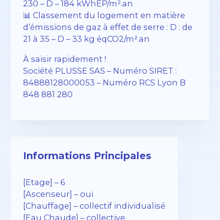
230 – D – 184 kWhEP/m².an
📊 Classement du logement en matière
d’émissions de gaz à effet de serre : D : de
21 à 35 – D – 33 kg éqCO2/m².an
À saisir rapidement !
Société PLUSSE SAS – ​​Numéro SIRET :
84888128000053 – Numéro RCS Lyon B
848 881 280
Informations Principales
[Etage] – 6
[Ascenseur] – oui
[Chauffage] – collectif individualisé
[Eau Chaude] – collective