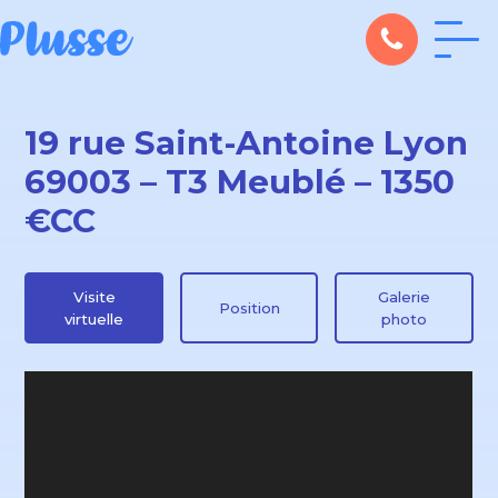
19 rue Saint-Antoine Lyon
69003 – T3 Meublé – 1350
€CC
Visite
Galerie
Position
virtuelle
photo