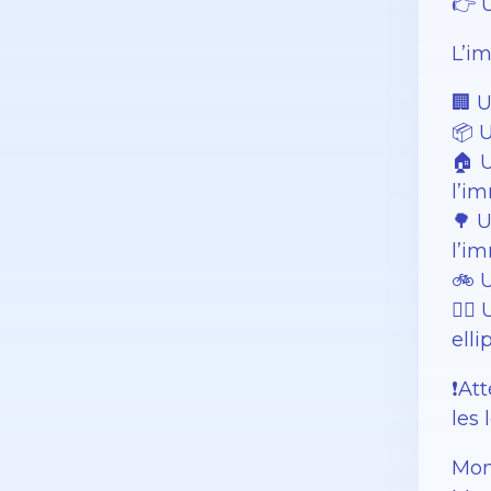
👉 
L’i
🏢 U
📦 
🏠 
l’i
🌳 
l’i
🚲 U
🏋️
elli
❗️A
les 
Mon