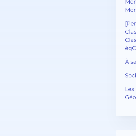
Mon
Mon
[Pe
Cla
Cla
éqC
À sa
Soc
Les 
Géor