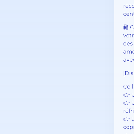
reco
cen
🛍️
vot
des
amé
ave
[Dis
Ce 
👉 
👉 
réfr
👉 
cop