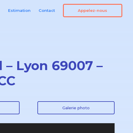
Appelez-nous
n
Estimation
Contact
l – Lyon 69007 –
€CC
Galerie photo