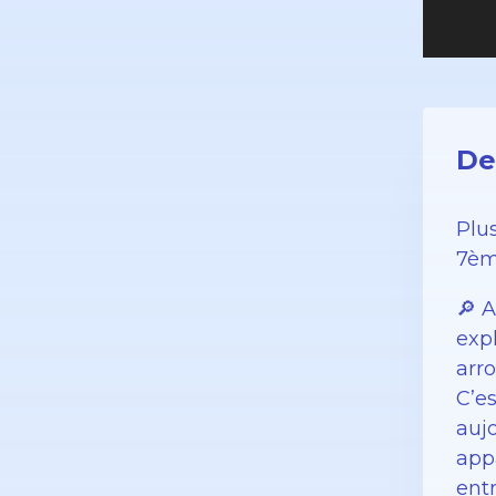
De
Plu
7èm
🔎 
exp
arr
C’es
aujo
app
entr