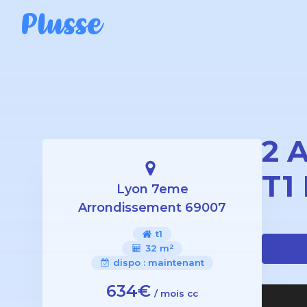
2 
T1
Lyon 7eme
Arrondissement 69007
t1
32 m²
dispo :
maintenant
634€
/ mois cc