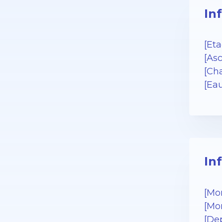
In
[Eta
[As
[Cha
[Ea
In
[Mo
[Mo
[De