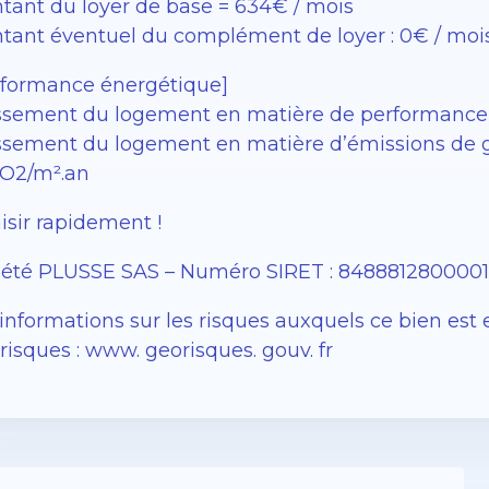
tant du loyer de base = 634€ / mois
tant éventuel du complément de loyer : 0€ / moi
rformance énergétique]
ssement du logement en matière de performance 
ssement du logement en matière d’émissions de gaz
O2/m².an
isir rapidement !
iété PLUSSE SAS – ​​Numéro SIRET : 848881280000
informations sur les risques auxquels ce bien est 
isques : www. georisques. gouv. fr