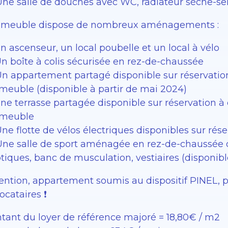
Une salle de douches avec WC, radiateur sèche-se
mmeuble dispose de nombreux aménagements :
n ascenseur, un local poubelle et un local à vélo
Un boîte à colis sécurisée en rez-de-chaussée
Un appartement partagé disponible sur réservatio
mmeuble (disponible à partir de mai 2024)
Une terrasse partagée disponible sur réservation à
mmeuble
ne flotte de vélos électriques disponibles sur ré
‍♀️ Une salle de sport aménagée en rez-de-chauss
ptiques, banc de musculation, vestiaires (disponib
ttention, appartement soumis au dispositif PINEL, 
locataires ❗️
tant du loyer de référence majoré = 18,80€ / m2