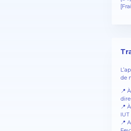
[Fra
Tr
L’a
de 
📍 À
dir
📍 À
IUT
📍 A
Fey