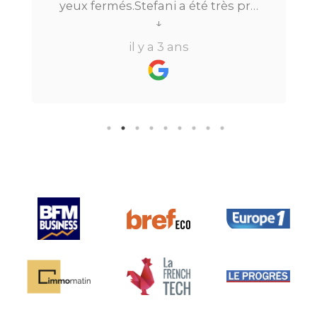
yeux fermés.Stefani a été très pro
tout au long du processus.Très
↓
réactive, elle a su répondre à
il y a 3 ans
toutes mes questions en moins de
24h par email ou par
téléphone.Pour finir, leur formule
"all inclusive" sans honoraire
supplémentaire est très bien
pensée et surtout la seule sur le
marché.