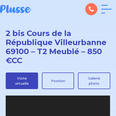
2 bis Cours de la
République Villeurbanne
69100 – T2 Meublé – 850
€CC
Visite
Galerie
Position
virtuelle
photo