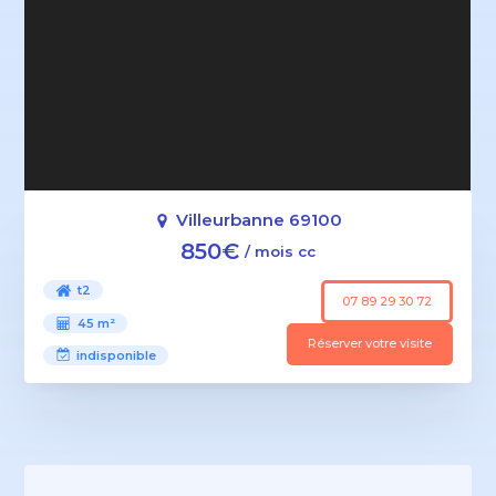
Villeurbanne 69100
850€
/ mois cc
t2
07 89 29 30 72
45 m²
Réserver votre visite
indisponible