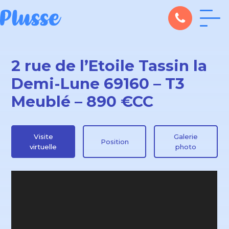
2 rue de l’Etoile Tassin la
Demi-Lune 69160 – T3
Meublé – 890 €CC
Visite
Galerie
Position
virtuelle
photo