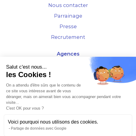
Nous contacter
Parrainage
Presse
Recrutement
Agences
4 Rue de la Bourse - 69001 Lyon
Salut c'est nous...
les Cookies !
10 rue d'Austerlitz - 75012 Paris
On a attendu d'être sûrs que le contenu de
ce site vous intéresse avant de vous
* Etude Xerfi 2022 : LES NOUVEAUX DÉFIS DES ADMINISTRATEURS DE BIENS
déranger, mais on aimerait bien vous accompagner pendant votre
À L'HORIZON 2025
visite...
C'est OK pour vous ?
Voici pourquoi nous utilisons des cookies.
Partage de données avec Google