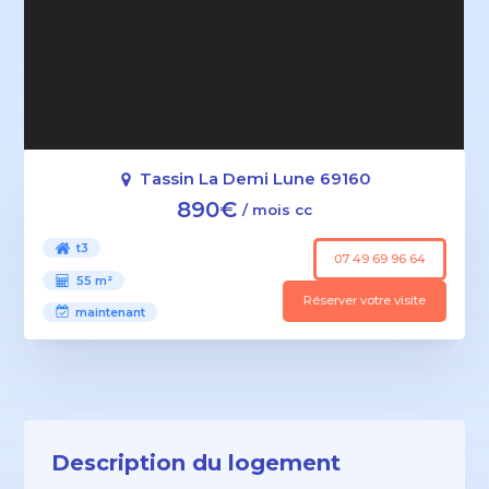
Tassin La Demi Lune 69160
890€
/ mois cc
t3
07 49 69 96 64
55 m²
Réserver votre visite
maintenant
Description du logement