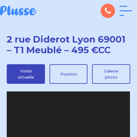
2 rue Diderot Lyon 69001
– T1 Meublé – 495 €CC
Visite
Galerie
Position
virtuelle
photo