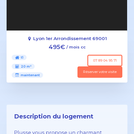
Lyon 1er Arrondissement 69001
495€
/ mois cc
t1
07 89 04 95 71
20 m²
Réserver votre visite
maintenant
Description du logement
Plusse vous propose un charmant