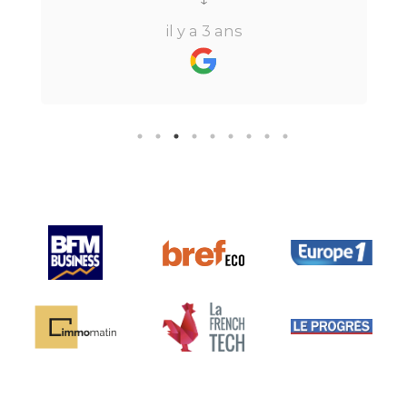
beaucoup de temps ne fait pas
il y a 3 ans
perdre l’aspect humain ce qui est
vraiment bien ! Je recommande
fortement.