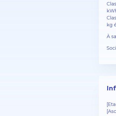
Cla
kWh
Cla
kg 
À sa
Soc
In
[Eta
[As