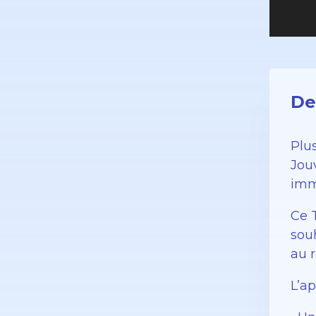
De
Plu
Jou
imm
Ce T
sou
au r
L’a