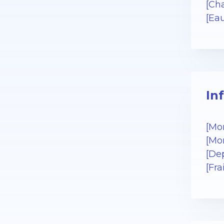
[Cha
[Ea
In
[Mo
[Mo
[De
[Fr