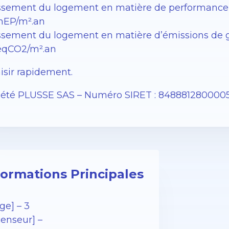
ssement du logement en matière de performance én
EP/m².an
ssement du logement en matière d’émissions de gaz 
éqCO2/m².an
isir rapidement.
iété PLUSSE SAS – Numéro SIRET : 848881280000
formations Principales
ge] – 3
censeur] –