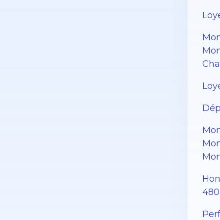
Loye
Mon
Mont
Cha
Loye
Dép
Mon
Mon
Mon
Hono
480 
Per