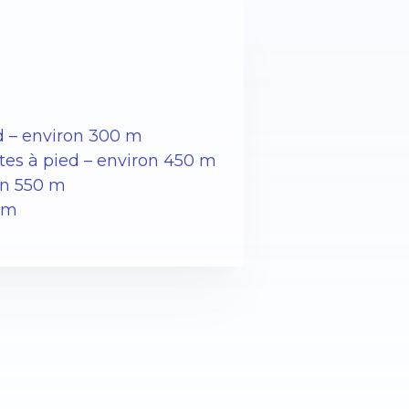
:
d – environ 300 m
utes à pied – environ 450 m
on 550 m
0 m