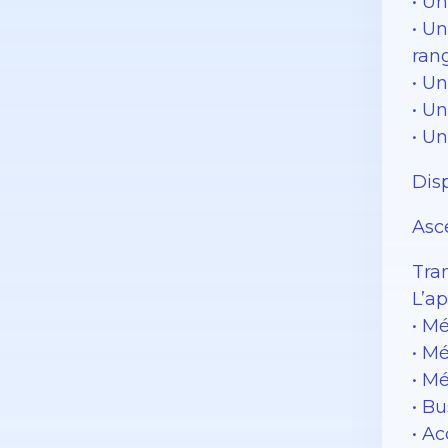
• U
• Un
ran
• U
• U
• U
Dis
Asc
Tran
L’a
• M
• Mé
• M
• Bu
• Ac