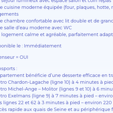
n séjour lumineux avec espace salon et coin repas
e cuisine moderne équipée (four, plaques, hotte, r
gements
ne chambre confortable avec lit double et de gra
ne salle d’eau moderne avec WC
n logement calme et agréable, parfaitement adapt
ponible le : Immédiatement
enseur = OUI
sports :
ppartement bénéficie d’une desserte efficace en 
étro Chardon-Lagache (ligne 10) à 4 minutes à pie
tro Michel-Ange – Molitor (lignes 9 et 10) à 6 min
étro Exelmans (ligne 9) à 7 minutes à pied – envir
s lignes 22 et 62 à 3 minutes à pied – environ 22
cès rapide aux quais de Seine et au périphérique 