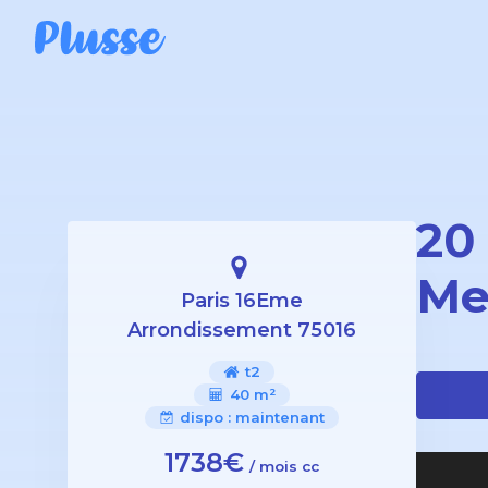
20 
Me
Paris 16Eme
Arrondissement 75016
t2
40 m²
dispo :
maintenant
1738€
/ mois cc