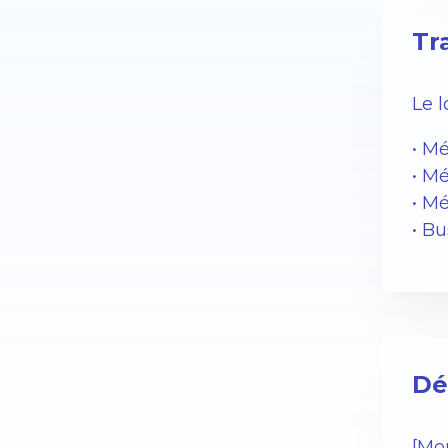
Tr
Le 
• M
• Mé
• M
• Bu
Dé
[Mon