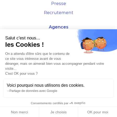
Presse
Recrutement
Agences
4 Rue de la Bourse - 69001 Lyon
Salut c'est nous...
les Cookies !
10 rue d'Austerlitz - 75012 Paris
On a attendu d'être sûrs que le contenu de
ce site vous intéresse avant de vous
* Etude Xerfi 2022 : LES NOUVEAUX DÉFIS DES ADMINISTRATEURS DE BIENS
déranger, mais on aimerait bien vous accompagner pendant votre
À L'HORIZON 2025
visite...
C'est OK pour vous ?
Voici pourquoi nous utilisons des cookies.
Partage de données avec Google
©2026 Plusse. Tous droits réservés.
Consentements certifiés par
Non merci
Je choisis
OK pour moi
Mentions légales & CGU
Politique de confidentialité