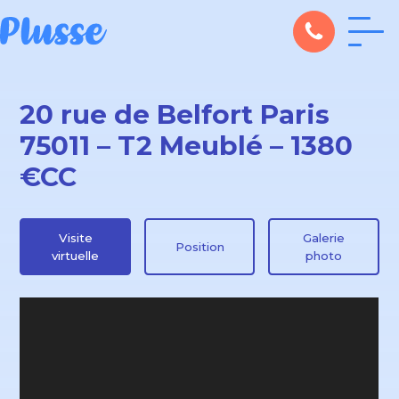
20 rue de Belfort Paris
75011 – T2 Meublé – 1380
€CC
Visite
Galerie
Position
virtuelle
photo