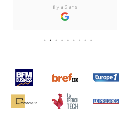
réactive, elle a su répondre à
il y a 3 ans
toutes mes questions en moins de
24h par email ou par
téléphone.Pour finir, leur formule
"all inclusive" sans honoraire
supplémentaire est très bien
pensée et surtout la seule sur le
marché.