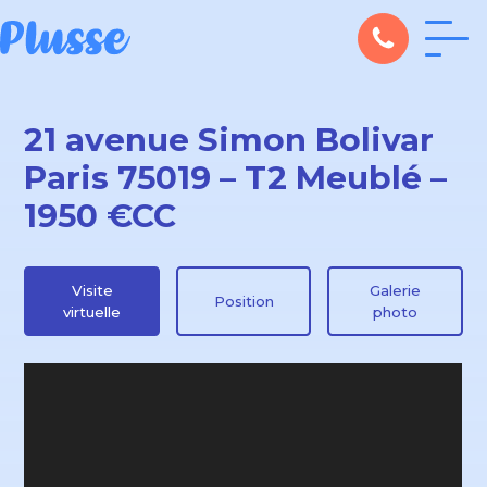
21 avenue Simon Bolivar
Paris 75019 – T2 Meublé –
1950 €CC
Visite
Galerie
Position
virtuelle
photo