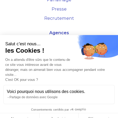
Presse
Recrutement
Agences
4 Rue de la Bourse - 69001 Lyon
Salut c'est nous...
les Cookies !
10 rue d'Austerlitz - 75012 Paris
On a attendu d'être sûrs que le contenu de
ce site vous intéresse avant de vous
* Etude Xerfi 2022 : LES NOUVEAUX DÉFIS DES ADMINISTRATEURS DE BIENS
déranger, mais on aimerait bien vous accompagner pendant votre
À L'HORIZON 2025
visite...
C'est OK pour vous ?
Voici pourquoi nous utilisons des cookies.
Partage de données avec Google
©2026 Plusse. Tous droits réservés.
Consentements certifiés par