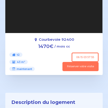
Courbevoie 92400
1470€
/ mois cc
t2
06 15 03 57 55
43 m²
Réserver votre visite
maintenant
Description du logement