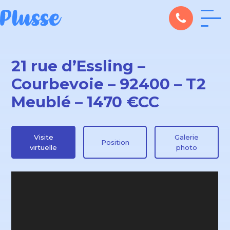
21 rue d’Essling –
Courbevoie – 92400 – T2
Meublé – 1470 €CC
Visite
Galerie
Position
virtuelle
photo