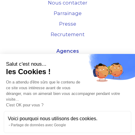
Nous contacter
Parrainage
Presse
Recrutement
Agences
4 Rue de la Bourse - 69001 Lyon
Salut c'est nous...
les Cookies !
10 rue d'Austerlitz - 75012 Paris
On a attendu d'être sûrs que le contenu de
ce site vous intéresse avant de vous
* Etude Xerfi 2022 : LES NOUVEAUX DÉFIS DES ADMINISTRATEURS DE BIENS
déranger, mais on aimerait bien vous accompagner pendant votre
À L'HORIZON 2025
visite...
C'est OK pour vous ?
Voici pourquoi nous utilisons des cookies.
Partage de données avec Google