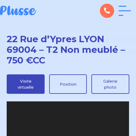
22 Rue d’Ypres LYON
69004 – T2 Non meublé –
750 €CC
Visite
Galerie
Position
virtuelle
photo